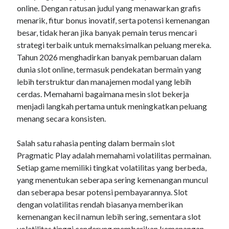
online. Dengan ratusan judul yang menawarkan grafis
menarik, fitur bonus inovatif, serta potensi kemenangan
besar, tidak heran jika banyak pemain terus mencari
strategi terbaik untuk memaksimalkan peluang mereka.
Tahun 2026 menghadirkan banyak pembaruan dalam
dunia slot online, termasuk pendekatan bermain yang
lebih terstruktur dan manajemen modal yang lebih
cerdas. Memahami bagaimana mesin slot bekerja
menjadi langkah pertama untuk meningkatkan peluang
menang secara konsisten.
Salah satu rahasia penting dalam bermain slot
Pragmatic Play adalah memahami volatilitas permainan.
Setiap game memiliki tingkat volatilitas yang berbeda,
yang menentukan seberapa sering kemenangan muncul
dan seberapa besar potensi pembayarannya. Slot
dengan volatilitas rendah biasanya memberikan
kemenangan kecil namun lebih sering, sementara slot
volatilitas tinggi cenderung memberikan kemenangan