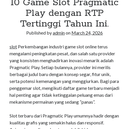
10 Game Slot Pragmatic
Play dengan RTP
Tertinggi Tahun Ini.
Published by
admin
on
March 24, 2026
slot
Perkembangan industri game slot online terus
mengalami peningkatan pesat, dan salah satu provider
yang konsisten menghadirkan inovasi menarik adalah
Pragmatic Play. Setiap bulannya, provider ini merilis
berbagai judul baru dengan konsep segar, fitur unik,
serta potensi kemenangan yang menggiurkan. Bagi para
penggemar slot, mengikuti daftar game terbaru menjadi
hal penting agar tidak ketinggalan peluang emas dari
mekanisme permainan yang sedang “panas”.
Slot terbaru dari Pragmatic Play umumnya hadir dengan
kualitas grafis yang semakin halus dan responsif.