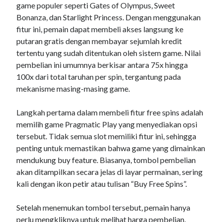
game populer seperti Gates of Olympus, Sweet
Bonanza, dan Starlight Princess. Dengan menggunakan
fitur ini, pemain dapat membeli akses langsung ke
putaran gratis dengan membayar sejumlah kredit
tertentu yang sudah ditentukan oleh sistem game. Nilai
pembelian ini umumnya berkisar antara 75x hingga
100x dari total taruhan per spin, tergantung pada
mekanisme masing-masing game.
Langkah pertama dalam membeli fitur free spins adalah
memilih game Pragmatic Play yang menyediakan opsi
tersebut. Tidak semua slot memiliki fitur ini, sehingga
penting untuk memastikan bahwa game yang dimainkan
mendukung buy feature. Biasanya, tombol pembelian
akan ditampilkan secara jelas di layar permainan, sering
kali dengan ikon petir atau tulisan “Buy Free Spins”.
Setelah menemukan tombol tersebut, pemain hanya
perlu mengkliknya untuk melihat harga pembelian.