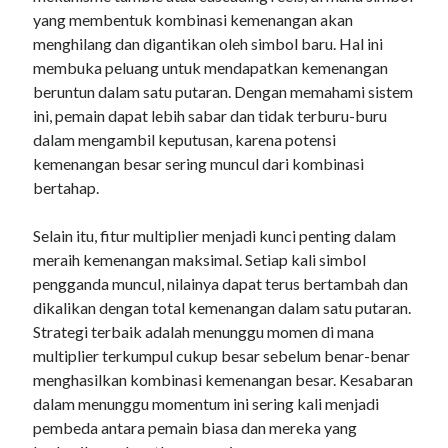
เว็บสล็อต
yang membentuk kombinasi kemenangan akan
menghilang dan digantikan oleh simbol baru. Hal ini
เว็บตรง
membuka peluang untuk mendapatkan kemenangan
togel online
beruntun dalam satu putaran. Dengan memahami sistem
ini, pemain dapat lebih sabar dan tidak terburu-buru
slot gacor
dalam mengambil keputusan, karena potensi
sbobet
kemenangan besar sering muncul dari kombinasi
bertahap.
judi bola
Selain itu, fitur multiplier menjadi kunci penting dalam
meraih kemenangan maksimal. Setiap kali simbol
pengganda muncul, nilainya dapat terus bertambah dan
dikalikan dengan total kemenangan dalam satu putaran.
Strategi terbaik adalah menunggu momen di mana
multiplier terkumpul cukup besar sebelum benar-benar
menghasilkan kombinasi kemenangan besar. Kesabaran
dalam menunggu momentum ini sering kali menjadi
pembeda antara pemain biasa dan mereka yang