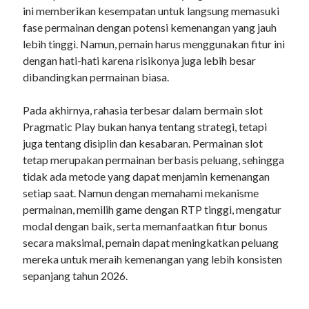
ini memberikan kesempatan untuk langsung memasuki
fase permainan dengan potensi kemenangan yang jauh
lebih tinggi. Namun, pemain harus menggunakan fitur ini
dengan hati-hati karena risikonya juga lebih besar
dibandingkan permainan biasa.
Pada akhirnya, rahasia terbesar dalam bermain slot
Pragmatic Play bukan hanya tentang strategi, tetapi
juga tentang disiplin dan kesabaran. Permainan slot
tetap merupakan permainan berbasis peluang, sehingga
tidak ada metode yang dapat menjamin kemenangan
setiap saat. Namun dengan memahami mekanisme
permainan, memilih game dengan RTP tinggi, mengatur
modal dengan baik, serta memanfaatkan fitur bonus
secara maksimal, pemain dapat meningkatkan peluang
mereka untuk meraih kemenangan yang lebih konsisten
sepanjang tahun 2026.