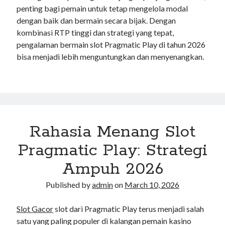
penting bagi pemain untuk tetap mengelola modal
dengan baik dan bermain secara bijak. Dengan
kombinasi RTP tinggi dan strategi yang tepat,
pengalaman bermain slot Pragmatic Play di tahun 2026
bisa menjadi lebih menguntungkan dan menyenangkan.
Rahasia Menang Slot
Pragmatic Play: Strategi
Ampuh 2026
Published by
admin
on
March 10, 2026
Slot Gacor
slot dari Pragmatic Play terus menjadi salah
satu yang paling populer di kalangan pemain kasino