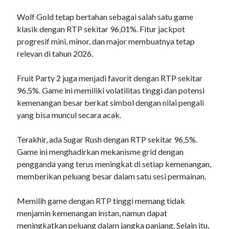
Wolf Gold tetap bertahan sebagai salah satu game
klasik dengan RTP sekitar 96,01%. Fitur jackpot
progresif mini, minor, dan major membuatnya tetap
relevan di tahun 2026.
Fruit Party 2 juga menjadi favorit dengan RTP sekitar
96,5%. Game ini memiliki volatilitas tinggi dan potensi
kemenangan besar berkat simbol dengan nilai pengali
yang bisa muncul secara acak.
Terakhir, ada Sugar Rush dengan RTP sekitar 96,5%.
Game ini menghadirkan mekanisme grid dengan
pengganda yang terus meningkat di setiap kemenangan,
memberikan peluang besar dalam satu sesi permainan.
Memilih game dengan RTP tinggi memang tidak
menjamin kemenangan instan, namun dapat
meningkatkan peluang dalam jangka panjang. Selain itu,