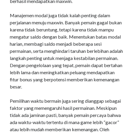
berhasil mendapatkan maxwin.
Manajemen modal juga tidak kalah penting dalam
perjalanan menuju maxwin. Banyak pemain gagal bukan
karena tidak beruntung, tetapi karena tidak mampu
mengatur saldo dengan baik. Menentukan batas modal
harian, membagi saldo menjadi beberapa sesi
permainan, serta menghindari taruhan berlebihan adalah
langkah penting untuk menjaga kestabilan permainan.
Dengan pengelolaan yang tepat, pemain dapat bertahan
lebih lama dan meningkatkan peluang mendapatkan
fitur bonus yang berpotensi memberikan kemenangan
besar.
Pemilihan waktu bermain juga sering dianggap sebagai
faktor yang memengaruhi hasil permainan. Meskipun
tidak ada jaminan pasti, banyak pemain percaya bahwa
ada waktu-waktu tertentu di mana game lebih “gacor”
atau lebih mudah memberikan kemenangan. Oleh