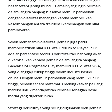
besar tetapi jarang muncul. Pemain yang ingin bermain
dalam jangka panjang biasanya memilih permainan
dengan volatilitas menengah karena memberikan
keseimbangan antara frekuensi kemenangan dan nilai
pembayaran.
Selain memahami volatilitas, pemain juga perlu
memperhatikan nilai RTP atau Return to Player. RTP
adalah persentase teoretis dari total taruhan yang akan
dikembalikan kepada pemain dalam jangka panjang.
Banyak slot Pragmatic Play memiliki RTP di atas 96%,
yang dianggap cukup tinggi dalam industri kasino
online. Dengan memilih permainan yang memiliki RTP
tinggi, pemain secara matematis meningkatkan peluang
mereka untuk mendapatkan kembali sebagian besar
modal yang dipertaruhkan.
Strategi berikutnya yang sering digunakan oleh pemain