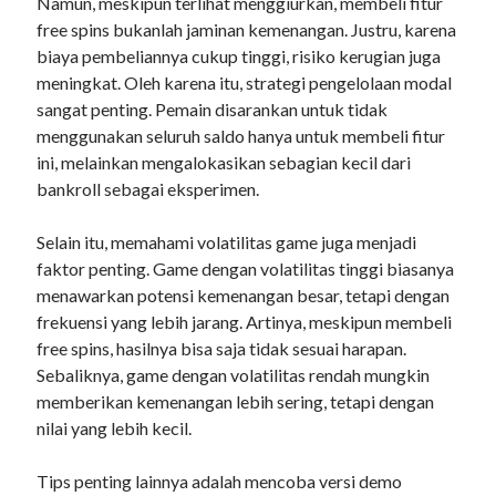
Namun, meskipun terlihat menggiurkan, membeli fitur
free spins bukanlah jaminan kemenangan. Justru, karena
biaya pembeliannya cukup tinggi, risiko kerugian juga
meningkat. Oleh karena itu, strategi pengelolaan modal
sangat penting. Pemain disarankan untuk tidak
menggunakan seluruh saldo hanya untuk membeli fitur
ini, melainkan mengalokasikan sebagian kecil dari
bankroll sebagai eksperimen.
Selain itu, memahami volatilitas game juga menjadi
faktor penting. Game dengan volatilitas tinggi biasanya
menawarkan potensi kemenangan besar, tetapi dengan
frekuensi yang lebih jarang. Artinya, meskipun membeli
free spins, hasilnya bisa saja tidak sesuai harapan.
Sebaliknya, game dengan volatilitas rendah mungkin
memberikan kemenangan lebih sering, tetapi dengan
nilai yang lebih kecil.
Tips penting lainnya adalah mencoba versi demo