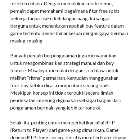
terlebih dahulu. Dengan memainkan mode demo,
pemain dapat memahami bagaimana fitur free spins
bekerja tanpa risiko kehilangan uang. Ini sangat
berguna untuk menentukan apakah buy feature dalam
game tertentu benar-benar sesuai dengan gaya bermain
masing-masing.
Banyak pemain berpengalaman juga menyarankan
untuk mengombinasikan strategi manual dan buy
feature. Misalnya, memulai dengan spin biasa untuk
melihat “ritme” permainan, kemudian menggunakan
fitur buy ketika dirasa momentum sedang baik.
Meskipun konsep ini tidak terbukti secara ilmiah,
pendekatan ini sering digunakan sebagai bagian dari
pengalaman bermain yang lebih terkontrol.
Selain itu, penting untuk memperhatikan nilai RTP
(Return to Player) dari game yang dimainkan. Game
dengan RTP tinggi secara teoritis memberikan peluang