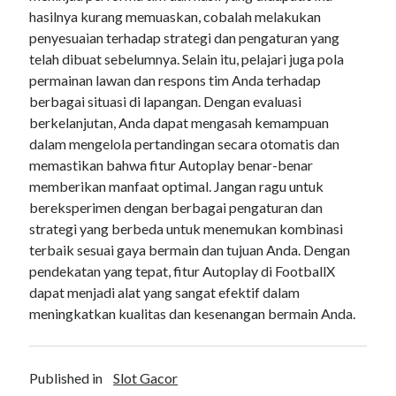
hasilnya kurang memuaskan, cobalah melakukan
penyesuaian terhadap strategi dan pengaturan yang
telah dibuat sebelumnya. Selain itu, pelajari juga pola
permainan lawan dan respons tim Anda terhadap
berbagai situasi di lapangan. Dengan evaluasi
berkelanjutan, Anda dapat mengasah kemampuan
dalam mengelola pertandingan secara otomatis dan
memastikan bahwa fitur Autoplay benar-benar
memberikan manfaat optimal. Jangan ragu untuk
bereksperimen dengan berbagai pengaturan dan
strategi yang berbeda untuk menemukan kombinasi
terbaik sesuai gaya bermain dan tujuan Anda. Dengan
pendekatan yang tepat, fitur Autoplay di FootballX
dapat menjadi alat yang sangat efektif dalam
meningkatkan kualitas dan kesenangan bermain Anda.
Published in
Slot Gacor