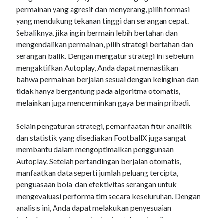
เว็บสล็อต
permainan yang agresif dan menyerang, pilih formasi
yang mendukung tekanan tinggi dan serangan cepat.
เว็บตรง
Sebaliknya, jika ingin bermain lebih bertahan dan
togel online
mengendalikan permainan, pilih strategi bertahan dan
serangan balik. Dengan mengatur strategi ini sebelum
slot gacor
mengaktifkan Autoplay, Anda dapat memastikan
sbobet
bahwa permainan berjalan sesuai dengan keinginan dan
tidak hanya bergantung pada algoritma otomatis,
judi bola
melainkan juga mencerminkan gaya bermain pribadi.
Selain pengaturan strategi, pemanfaatan fitur analitik
dan statistik yang disediakan FootballX juga sangat
membantu dalam mengoptimalkan penggunaan
Autoplay. Setelah pertandingan berjalan otomatis,
manfaatkan data seperti jumlah peluang tercipta,
penguasaan bola, dan efektivitas serangan untuk
mengevaluasi performa tim secara keseluruhan. Dengan
analisis ini, Anda dapat melakukan penyesuaian