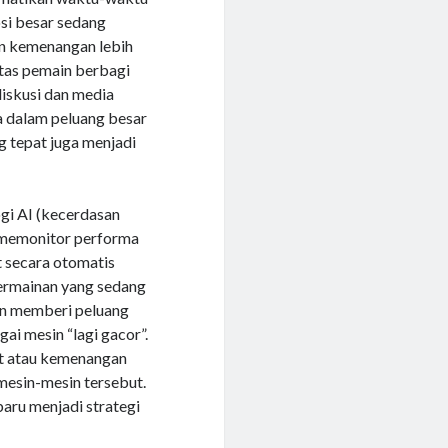
osi besar sedang
n kemenangan lebih
itas pemain berbagi
diskusi dan media
a dalam peluang besar
g tepat juga menjadi
gi AI (kecerdasan
 memonitor performa
t secara otomatis
permainan yang sedang
an memberi peluang
ai mesin “lagi gacor”.
ot atau kemenangan
mesin-mesin tersebut.
aru menjadi strategi