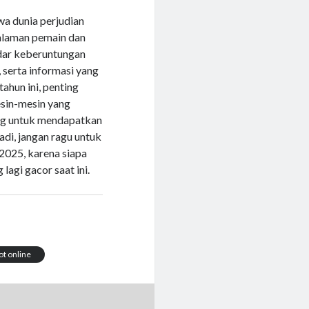
a dunia perjudian
galaman pemain dan
adar keberuntungan
, serta informasi yang
ahun ini, penting
sin-mesin yang
ang untuk mendapatkan
di, jangan ragu untuk
 2025, karena siapa
agi gacor saat ini.
ot online