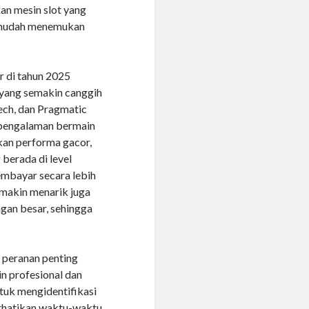
an mesin slot yang
h mudah menemukan
r di tahun 2025
yang semakin canggih
ech, dan Pragmatic
pengalaman bermain
kkan performa gacor,
berada di level
embayar secara lebih
semakin menarik juga
an besar, sehingga
g peranan penting
n profesional dan
ntuk mengidentifikasi
rhatikan waktu-waktu