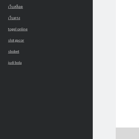
เว็บสล็อต
เว็บตรง
togel online
slot gacor
sbobet
judi bola