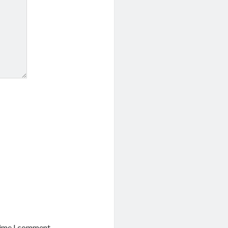
time I comment.