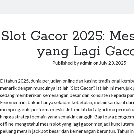
Slot Gacor 2025: Mes
yang Lagi Gac
Published by
admin
on
July 23, 2025
Di tahun 2025, dunia perjudian online dan kasino tradisional kem
menarik dengan munculnya istilah “Slot Gacor”. Istilah ini merujuk
sedang memberikan kemenangan besar dan konsisten kepada par
Fenomena ini bukan hanya sekadar kebetulan, melainkan hasil dar
mempengaruhi performa mesin slot, mulai dari algoritma permainan
hingga strategi pemain yang semakin canggih. Bagi para penggem
offline, mengetahui mesin slot yang lagi gacor menjadi kunci ut
peluang meraih jackpot besar dan kemenangan beruntun. Tahun in