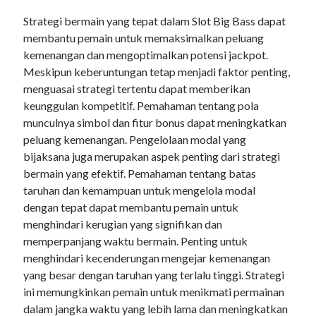
Strategi bermain yang tepat dalam Slot Big Bass dapat
membantu pemain untuk memaksimalkan peluang
kemenangan dan mengoptimalkan potensi jackpot.
Meskipun keberuntungan tetap menjadi faktor penting,
menguasai strategi tertentu dapat memberikan
keunggulan kompetitif. Pemahaman tentang pola
munculnya simbol dan fitur bonus dapat meningkatkan
peluang kemenangan. Pengelolaan modal yang
bijaksana juga merupakan aspek penting dari strategi
bermain yang efektif. Pemahaman tentang batas
taruhan dan kemampuan untuk mengelola modal
dengan tepat dapat membantu pemain untuk
menghindari kerugian yang signifikan dan
memperpanjang waktu bermain. Penting untuk
menghindari kecenderungan mengejar kemenangan
yang besar dengan taruhan yang terlalu tinggi. Strategi
ini memungkinkan pemain untuk menikmati permainan
dalam jangka waktu yang lebih lama dan meningkatkan