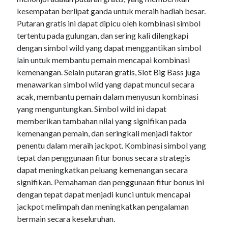
kesempatan berlipat ganda untuk meraih hadiah besar.
Putaran gratis ini dapat dipicu oleh kombinasi simbol
tertentu pada gulungan, dan sering kali dilengkapi
dengan simbol wild yang dapat menggantikan simbol
lain untuk membantu pemain mencapai kombinasi
kemenangan. Selain putaran gratis, Slot Big Bass juga
menawarkan simbol wild yang dapat muncul secara
acak, membantu pemain dalam menyusun kombinasi
yang menguntungkan. Simbol wild ini dapat
memberikan tambahan nilai yang signifikan pada
kemenangan pemain, dan seringkali menjadi faktor
penentu dalam meraih jackpot. Kombinasi simbol yang
tepat dan penggunaan fitur bonus secara strategis
dapat meningkatkan peluang kemenangan secara
signifikan. Pemahaman dan penggunaan fitur bonus ini
dengan tepat dapat menjadi kunci untuk mencapai
jackpot melimpah dan meningkatkan pengalaman
bermain secara keseluruhan.