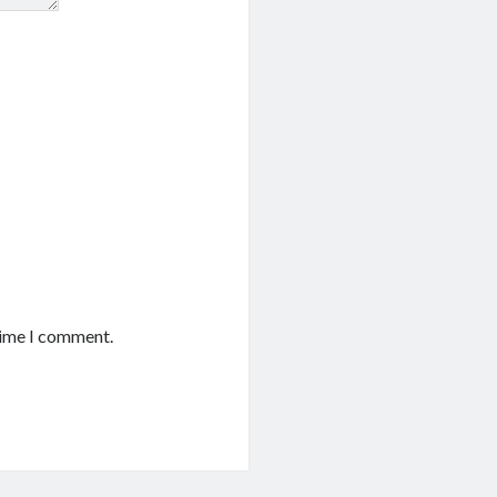
time I comment.