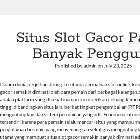
Situs Slot Gacor P
Banyak Penggu
Published by
admin
on
July 23, 2025
Dalam dunia perjudian daring, terutama permainan slot online, keb
gacor semakin diminati oleh para pemain dari berbagai kalangan. S
adalah platform yang dikenal mampu memberikan peluang kemen
tinggi dibandingkan situs lain, berkat tingkat pengembalian (RTP
menguntungkan dan sistem permainan yang adil. Fenomena ini me
tersendiri karena para pemain selalu mencari situs yang mampu 
pengalaman bermain yang menyenangkan sekaligus menguntungkan
utama yang membuat situs slot gacor semakin banyak diminati ad