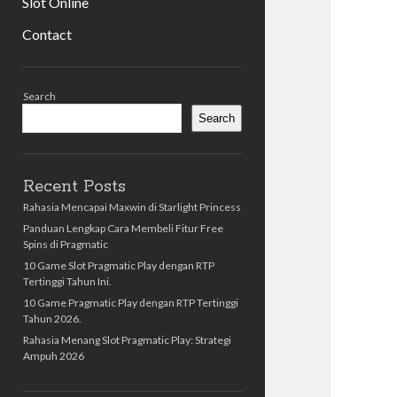
Slot Online
Contact
Sidebar
Search
Search
Recent Posts
Rahasia Mencapai Maxwin di Starlight Princess
Panduan Lengkap Cara Membeli Fitur Free
Spins di Pragmatic
10 Game Slot Pragmatic Play dengan RTP
Tertinggi Tahun Ini.
10 Game Pragmatic Play dengan RTP Tertinggi
Tahun 2026.
Rahasia Menang Slot Pragmatic Play: Strategi
Ampuh 2026