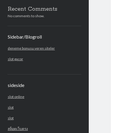
Recent Comments
No comments to show.
Sidebar/Blogroll
deneme bonusu veren siteler
slot gacor
sideside
slot online
slot
slot
สล็อตเว็บตรง