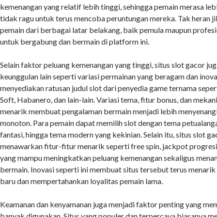
kemenangan yang relatif lebih tinggi, sehingga pemain merasa lebi
tidak ragu untuk terus mencoba peruntungan mereka. Tak heran ji
pemain dari berbagai latar belakang, baik pemula maupun profesio
untuk bergabung dan bermain di platform ini.
Selain faktor peluang kemenangan yang tinggi, situs slot gacor ju
keunggulan lain seperti variasi permainan yang beragam dan inova
menyediakan ratusan judul slot dari penyedia game ternama seper
Soft, Habanero, dan lain-lain. Variasi tema, fitur bonus, dan mek
menarik membuat pengalaman bermain menjadi lebih menyenangk
monoton. Para pemain dapat memilih slot dengan tema petualangan
fantasi, hingga tema modern yang kekinian. Selain itu, situs slot g
menawarkan fitur-fitur menarik seperti free spin, jackpot progresi
yang mampu meningkatkan peluang kemenangan sekaligus mena
bermain. Inovasi seperti ini membuat situs tersebut terus menar
baru dan mempertahankan loyalitas pemain lama.
Keamanan dan kenyamanan juga menjadi faktor penting yang memb
banyak digunakan. Situs yang populer dan terpercaya biasanya me