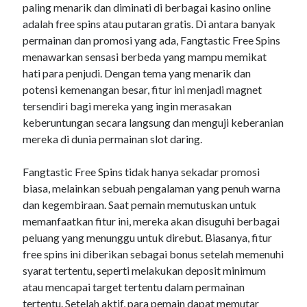
paling menarik dan diminati di berbagai kasino online
Recent Comments
adalah free spins atau putaran gratis. Di antara banyak
No comments to show.
permainan dan promosi yang ada, Fangtastic Free Spins
menawarkan sensasi berbeda yang mampu memikat
hati para penjudi. Dengan tema yang menarik dan
Sidebar/Blogroll
potensi kemenangan besar, fitur ini menjadi magnet
deneme bonusu veren siteler
tersendiri bagi mereka yang ingin merasakan
keberuntungan secara langsung dan menguji keberanian
slot gacor
mereka di dunia permainan slot daring.
Fangtastic Free Spins tidak hanya sekadar promosi
sideside
biasa, melainkan sebuah pengalaman yang penuh warna
dan kegembiraan. Saat pemain memutuskan untuk
slot online
memanfaatkan fitur ini, mereka akan disuguhi berbagai
peluang yang menunggu untuk direbut. Biasanya, fitur
slot
free spins ini diberikan sebagai bonus setelah memenuhi
slot
syarat tertentu, seperti melakukan deposit minimum
atau mencapai target tertentu dalam permainan
สล็อตเว็บตรง
tertentu. Setelah aktif, para pemain dapat memutar