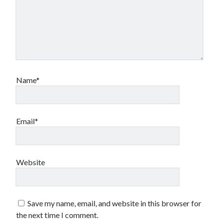
Name*
Email*
Website
Save my name, email, and website in this browser for
the next time I comment.