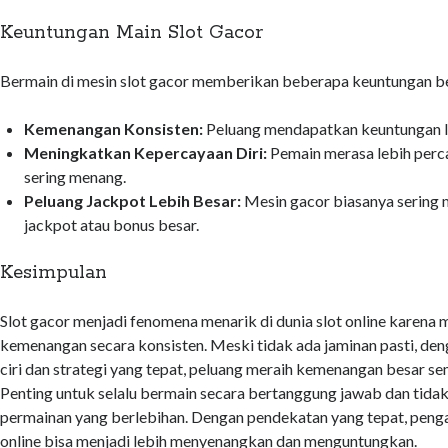
Keuntungan Main Slot Gacor
Bermain di mesin slot gacor memberikan beberapa keuntungan bes
Kemenangan Konsisten:
Peluang mendapatkan keuntungan le
Meningkatkan Kepercayaan Diri:
Pemain merasa lebih perca
sering menang.
Peluang Jackpot Lebih Besar:
Mesin gacor biasanya sering 
jackpot atau bonus besar.
Kesimpulan
Slot gacor menjadi fenomena menarik di dunia slot online kare
kemenangan secara konsisten. Meski tidak ada jaminan pasti, de
ciri dan strategi yang tepat, peluang meraih kemenangan besar s
Penting untuk selalu bermain secara bertanggung jawab dan tida
permainan yang berlebihan. Dengan pendekatan yang tepat, peng
online bisa menjadi lebih menyenangkan dan menguntungkan.