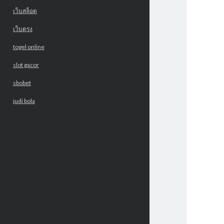
เว็บสล็อต
เว็บตรง
togel online
slot gacor
sbobet
judi bola