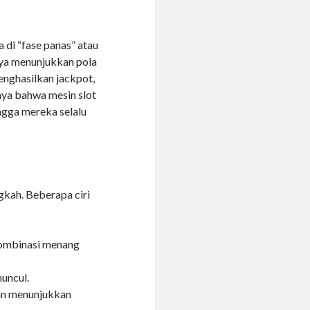
 di “fase panas” atau
ya menunjukkan pola
enghasilkan jackpot,
aya bahwa mesin slot
ngga mereka selalu
gkah. Beberapa ciri
ombinasi menang
muncul.
ran menunjukkan