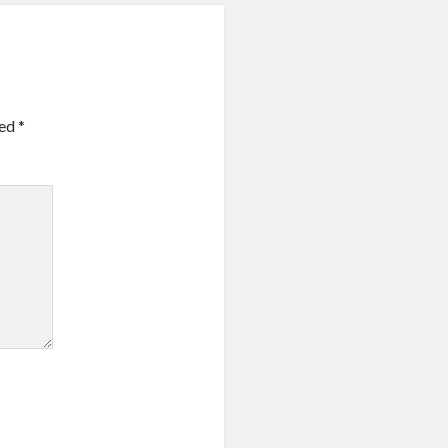
ked
*