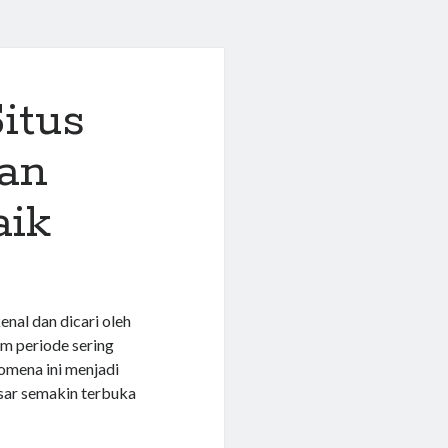
itus
an
aik
enal dan dicari oleh
am periode sering
omena ini menjadi
sar semakin terbuka