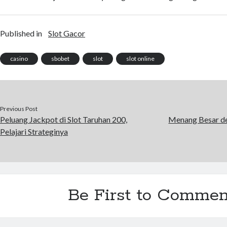
Published in
Slot Gacor
casino
sbobet
slot
slot online
Previous Post
Peluang Jackpot di Slot Taruhan 200,
Menang Besar d
Pelajari Strateginya
Be First to Commen