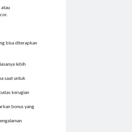
 atau
cor.
ng bisa diterapkan
iasanya lebih
a saat untuk
 batas kerugian
arkan bonus yang
 pengalaman