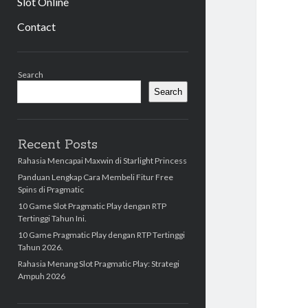
Slot Online
Contact
Sidebar
Search
Search
Recent Posts
Rahasia Mencapai Maxwin di Starlight Princess
Panduan Lengkap Cara Membeli Fitur Free
Spins di Pragmatic
10 Game Slot Pragmatic Play dengan RTP
Tertinggi Tahun Ini.
10 Game Pragmatic Play dengan RTP Tertinggi
Tahun 2026.
Rahasia Menang Slot Pragmatic Play: Strategi
Ampuh 2026