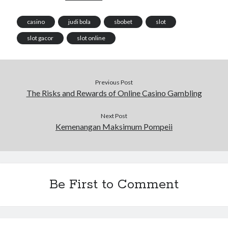
casino
judi bola
sbobet
slot
slot gacor
slot online
Previous Post
The Risks and Rewards of Online Casino Gambling
Next Post
Kemenangan Maksimum Pompeii
Be First to Comment