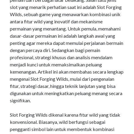
Recent Comments
slot yang menarik perhatian saat ini adalah Slot Forging
No comments to show.
Wilds, sebuah game yang menawarkan kombinasi unik
antara fitur wild yang inovatif dan mekanisme
permainan yang menantang. Untuk pemula, memahami
Sidebar/Blogroll
dasar-dasar permainan ini adalah langkah awal yang
penting agar mereka dapat memulai perjalanan bermain
deneme bonusu veren siteler
dengan percaya diri. Sedangkan bagi pemain
slot gacor
profesional, strategi khusus dan analisis mendalam
menjadi kunci untuk memaksimalkan peluang
kemenangan. Artikel ini akan membahas secara lengkap
mengenai Slot Forging Wilds, mulai dari pengenalan
sideside
fitur, strategi dasar, hingga teknik lanjutan yang bisa
digunakan untuk meningkatkan peluang menang secara
slot online
signifikan.
slot
Slot Forging Wilds dikenal karena fitur wild yang tidak
slot
konvensional. Biasanya, wild berfungsi sebagai
สล็อตเว็บตรง
pengganti simbol lain untuk membentuk kombinasi