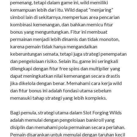
pemenang, tetapi dalam game ini, wild memiliki
เว็บสล็อต
kemampuan lebih dari itu. Wild dapat “menjaring”
เว็บตรง
simbol lain di sekitarnya, memperluas area pencarian
kombinasi kemenangan, dan bahkan memicu fitur
togel online
bonus yang menguntungkan. Fitur ini membuat
slot gacor
permainan menjadi lebih dinamis dan tidak monoton,
karena pemain tidak hanya mengandalkan
sbobet
keberuntungan semata, tetapi juga strategi penempatan
judi bola
dan pengelolaan risiko. Selain itu, game ini seringkali
dilengkapi dengan fitur free spins dan multiplier yang
dapat meningkatkan nilai kemenangan secara drastis
jika dikelola dengan benar. Memahami cara kerja wild
dan fitur bonus ini adalah fondasi utama sebelum
memasuki tahap strategi yang lebih kompleks.
Bagi pemula, strategi utama dalam Slot Forging Wilds
adalah memulai dengan pengelolaan bankroll yang
disiplin dan memahami pola permainan secara perlahan.
Pemain disarankan untuk memulai dengan taruhan kecil