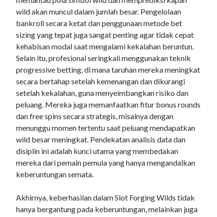
wild akan muncul dalam jumlah besar. Pengelolaan
bankroll secara ketat dan penggunaan metode bet
sizing yang tepat juga sangat penting agar tidak cepat
kehabisan modal saat mengalami kekalahan beruntun.
Selain itu, profesional seringkali menggunakan teknik
progressive betting, di mana taruhan mereka meningkat
secara bertahap setelah kemenangan dan dikurangi
setelah kekalahan, guna menyeimbangkan risiko dan
peluang. Mereka juga memanfaatkan fitur bonus rounds
dan free spins secara strategis, misalnya dengan
menunggu momen tertentu saat peluang mendapatkan
wild besar meningkat. Pendekatan analisis data dan
disiplin ini adalah kunci utama yang membedakan
mereka dari pemain pemula yang hanya mengandalkan
keberuntungan semata.
Akhirnya, keberhasilan dalam Slot Forging Wilds tidak
hanya bergantung pada keberuntungan, melainkan juga