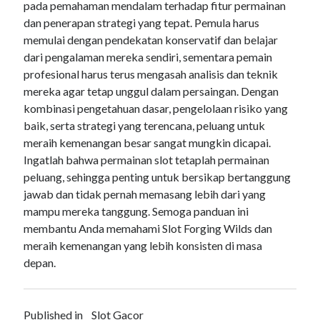
pada pemahaman mendalam terhadap fitur permainan
dan penerapan strategi yang tepat. Pemula harus
memulai dengan pendekatan konservatif dan belajar
dari pengalaman mereka sendiri, sementara pemain
profesional harus terus mengasah analisis dan teknik
mereka agar tetap unggul dalam persaingan. Dengan
kombinasi pengetahuan dasar, pengelolaan risiko yang
baik, serta strategi yang terencana, peluang untuk
meraih kemenangan besar sangat mungkin dicapai.
Ingatlah bahwa permainan slot tetaplah permainan
peluang, sehingga penting untuk bersikap bertanggung
jawab dan tidak pernah memasang lebih dari yang
mampu mereka tanggung. Semoga panduan ini
membantu Anda memahami Slot Forging Wilds dan
meraih kemenangan yang lebih konsisten di masa
depan.
Published in
Slot Gacor