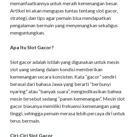
memanfaatkannya untuk meraih kemenangan besar.
Recent Comments
Artikel ini akan mengupas tuntas tentang slot gacor,
No comments to show.
strategi, dan tips agar pemain bisa mendapatkan
pengalaman bermain yang menyenangkan sekaligus
menguntungkan.
Sidebar/Blogroll
deneme bonusu veren siteler
Apa Itu Slot Gacor?
slot gacor
Slot gacor adalah istilah yang digunakan untuk mesin
slot yang sedang dalam kondisi memberikan
kemenangan secara konsisten. Kata “gacor” sendiri
sideside
berasal dari bahasa Jawa yang berarti “berbunyi
nyaring” atau “banyak suara”, mengindikasikan bahwa
slot online
mesin tersebut sedang “panen kemenangan”. Mesin slot
gacor biasanya memiliki frekuensi kemenangan yang
slot
tinggi, sehingga pemain merasa lebih percaya diri untuk
slot
terus bermain.
สล็อตเว็บตรง
Ciri-Ciri Slot Gacor