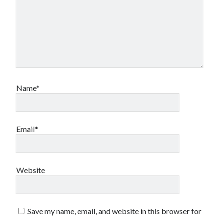
Name*
Email*
Website
Save my name, email, and website in this browser for