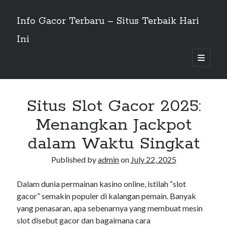
Info Gacor Terbaru – Situs Terbaik Hari
Ini
open
primary
Sidebar
menu
Search
Search
Situs Slot Gacor 2025:
Menangkan Jackpot
Recent Posts
dalam Waktu Singkat
Rahasia Mencapai Maxwin di Starlight Princess
Published by
admin
on
July 22, 2025
Panduan Lengkap Cara Membeli Fitur Free Spins di Pragmatic
10 Game Slot Pragmatic Play dengan RTP Tertinggi Tahun Ini.
Dalam dunia permainan kasino online, istilah “slot
10 Game Pragmatic Play dengan RTP Tertinggi Tahun 2026.
gacor” semakin populer di kalangan pemain. Banyak
Rahasia Menang Slot Pragmatic Play: Strategi Ampuh 2026
yang penasaran, apa sebenarnya yang membuat mesin
slot disebut gacor dan bagaimana cara