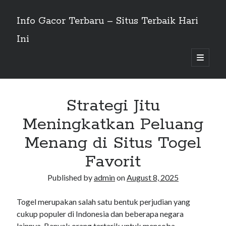
Info Gacor Terbaru – Situs Terbaik Hari
Ini
open
primary
Sidebar
menu
Search
Search
Strategi Jitu
Meningkatkan Peluang
Recent Posts
Menang di Situs Togel
Rahasia Mencapai Maxwin di Starlight Princess
Favorit
Panduan Lengkap Cara Membeli Fitur Free Spins di Pragmatic
10 Game Slot Pragmatic Play dengan RTP Tertinggi Tahun Ini.
Published by
admin
on
August 8, 2025
10 Game Pragmatic Play dengan RTP Tertinggi Tahun 2026.
Rahasia Menang Slot Pragmatic Play: Strategi Ampuh 2026
Togel merupakan salah satu bentuk perjudian yang
cukup populer di Indonesia dan beberapa negara
lainnya. Banyak orang tertarik untuk mencoba