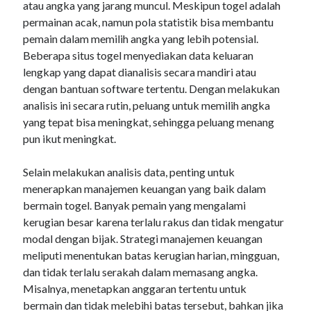
atau angka yang jarang muncul. Meskipun togel adalah
เว็บสล็อต
permainan acak, namun pola statistik bisa membantu
เว็บตรง
pemain dalam memilih angka yang lebih potensial.
Beberapa situs togel menyediakan data keluaran
togel online
lengkap yang dapat dianalisis secara mandiri atau
slot gacor
dengan bantuan software tertentu. Dengan melakukan
analisis ini secara rutin, peluang untuk memilih angka
sbobet
yang tepat bisa meningkat, sehingga peluang menang
judi bola
pun ikut meningkat.
Selain melakukan analisis data, penting untuk
menerapkan manajemen keuangan yang baik dalam
bermain togel. Banyak pemain yang mengalami
kerugian besar karena terlalu rakus dan tidak mengatur
modal dengan bijak. Strategi manajemen keuangan
meliputi menentukan batas kerugian harian, mingguan,
dan tidak terlalu serakah dalam memasang angka.
Misalnya, menetapkan anggaran tertentu untuk
bermain dan tidak melebihi batas tersebut, bahkan jika