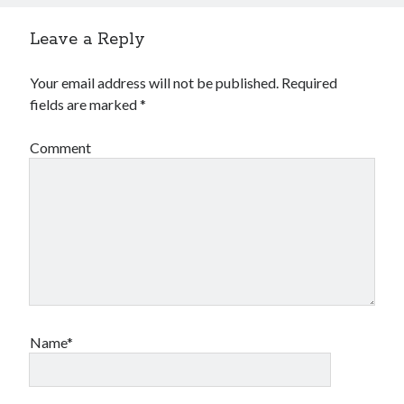
Leave a Reply
Your email address will not be published.
Required
fields are marked
*
Comment
Name*