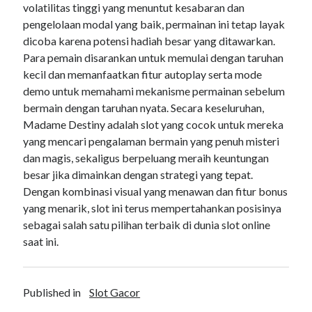
volatilitas tinggi yang menuntut kesabaran dan
pengelolaan modal yang baik, permainan ini tetap layak
dicoba karena potensi hadiah besar yang ditawarkan.
Para pemain disarankan untuk memulai dengan taruhan
kecil dan memanfaatkan fitur autoplay serta mode
demo untuk memahami mekanisme permainan sebelum
bermain dengan taruhan nyata. Secara keseluruhan,
Madame Destiny adalah slot yang cocok untuk mereka
yang mencari pengalaman bermain yang penuh misteri
dan magis, sekaligus berpeluang meraih keuntungan
besar jika dimainkan dengan strategi yang tepat.
Dengan kombinasi visual yang menawan dan fitur bonus
yang menarik, slot ini terus mempertahankan posisinya
sebagai salah satu pilihan terbaik di dunia slot online
saat ini.
Published in
Slot Gacor