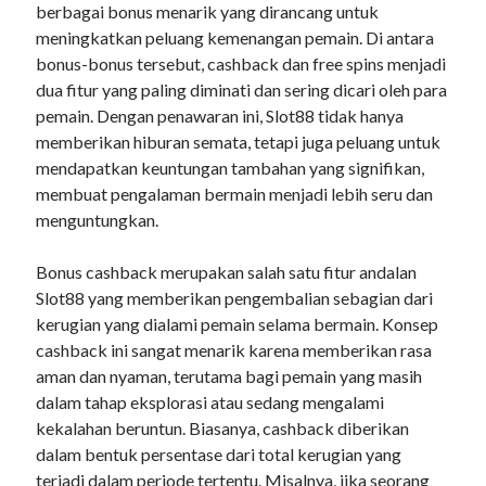
berbagai bonus menarik yang dirancang untuk
Recent Comments
meningkatkan peluang kemenangan pemain. Di antara
No comments to show.
bonus-bonus tersebut, cashback dan free spins menjadi
dua fitur yang paling diminati dan sering dicari oleh para
pemain. Dengan penawaran ini, Slot88 tidak hanya
Sidebar/Blogroll
memberikan hiburan semata, tetapi juga peluang untuk
deneme bonusu veren siteler
mendapatkan keuntungan tambahan yang signifikan,
membuat pengalaman bermain menjadi lebih seru dan
slot gacor
menguntungkan.
Bonus cashback merupakan salah satu fitur andalan
sideside
Slot88 yang memberikan pengembalian sebagian dari
kerugian yang dialami pemain selama bermain. Konsep
slot online
cashback ini sangat menarik karena memberikan rasa
aman dan nyaman, terutama bagi pemain yang masih
slot
dalam tahap eksplorasi atau sedang mengalami
slot
kekalahan beruntun. Biasanya, cashback diberikan
dalam bentuk persentase dari total kerugian yang
สล็อตเว็บตรง
terjadi dalam periode tertentu. Misalnya, jika seorang