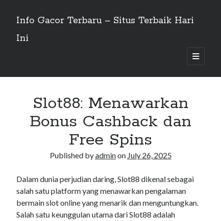
Info Gacor Terbaru – Situs Terbaik Hari
Ini
open
primary
Sidebar
menu
Search
Search
Slot88: Menawarkan
Bonus Cashback dan
Recent Posts
Free Spins
Rahasia Mencapai Maxwin di Starlight Princess
Published by
admin
on
July 26, 2025
Panduan Lengkap Cara Membeli Fitur Free Spins di Pragmatic
10 Game Slot Pragmatic Play dengan RTP Tertinggi Tahun Ini.
Dalam dunia perjudian daring, Slot88 dikenal sebagai
10 Game Pragmatic Play dengan RTP Tertinggi Tahun 2026.
salah satu platform yang menawarkan pengalaman
Rahasia Menang Slot Pragmatic Play: Strategi Ampuh 2026
bermain slot online yang menarik dan menguntungkan.
Salah satu keunggulan utama dari Slot88 adalah