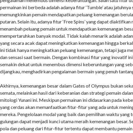
pengalaman menembus dimensi keberuntungan. Salah satu fitur 
permainan ini berbeda adalah adanya fitur ‘Tumble’ atau jatuhnya 
memungkinkan pemain mendapatkan peluang kemenangan berula
putaran. Selain itu, adanya fitur ‘Free Spins’ yang dapat diaktifkan
menambah peluang pemain untuk mendapatkan kemenangan besar
mempertaruhkan banyak modal. Tidak kalah menarik adalah adanya 
yang secara acak dapat meningkatkan kemenangan hingga berkali-ka
ini tidak hanya meningkatkan peluang kemenangan, tetapi juga m
dan sensasi saat bermain. Dengan kombinasi fitur yang inovatif in
semakin dekat untuk menembus dimensi keberuntungan yang sebel
dijangkau, menghadirkan pengalaman bermain yang penuh tantang
Akhirnya, kemenangan besar dalam Gates of Olympus bukan sek
semata, melainkan hasil dari keberanian dan strategi pemain dala
mitologi Yunani ini. Meskipun permainan ini didasarkan pada keb
yang cerdas akan memanfaatkan fitur-fitur yang ada untuk meni
mereka. Pengelolaan modal yang baik dan pemilihan waktu yang 
gulungan dapat menjadi kunci utama meraih kemenangan besar. Se
pola dan peluang dari fitur-fitur tertentu dapat membantu pema