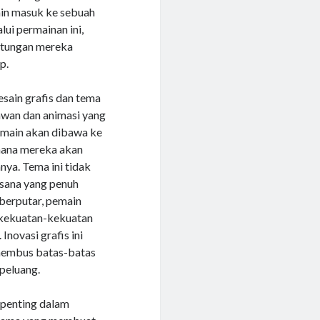
ain masuk ke sebuah
ui permainan ini,
ntungan mereka
p.
esain grafis dan tema
awan dan animasi yang
emain akan dibawa ke
 mana mereka akan
ya. Tema ini tidak
asana yang penuh
berputar, pemain
 kekuatan-kekuatan
novasi grafis ini
nembus batas-batas
peluang.
 penting dalam