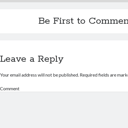
Be First to Commen
Leave a Reply
Your email address will not be published.
Required fields are mar
Comment