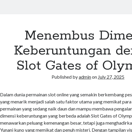
Menembus Dime
Keberuntungan d
Slot Gates of Ol
Published by
admin
on
July 27, 2025
Dalam dunia permainan slot online yang semakin berkembang pesa
yang menarik menjadi salah satu faktor utama yang memikat para 
permainan yang sedang naik daun dan mampu membawa pengala
dimensi keberuntungan yang berbeda adalah Slot Gates of Olympus
menawarkan peluang kemenangan besar, tetapi juga menghadirka
Yunani kuno yang memikat dan penuh misteri. Dengan tampilan v