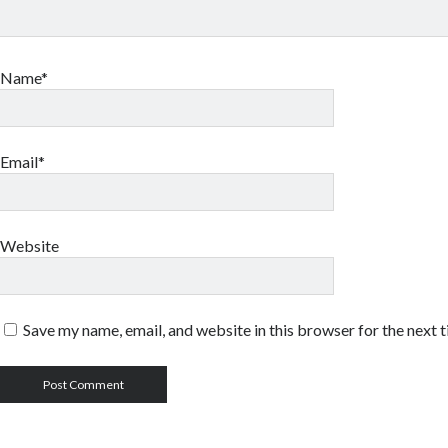
Name*
Email*
Website
Save my name, email, and website in this browser for the next 