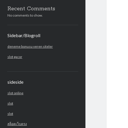
Recent Comments
No comments to show.
Sidebar/Blogroll
deneme bonusu veren siteler
slot gacor
sideside
slot online
slot
slot
สล็อตเว็บตรง