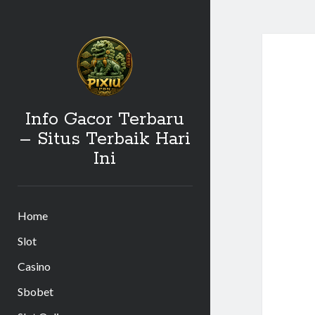
Info Gacor Terbaru
– Situs Terbaik Hari
Ini
Home
Slot
Casino
Sbobet