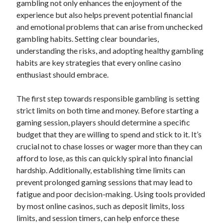
gambling not only enhances the enjoyment of the
experience but also helps prevent potential financial
and emotional problems that can arise from unchecked
gambling habits. Setting clear boundaries,
understanding the risks, and adopting healthy gambling
habits are key strategies that every online casino
enthusiast should embrace.
The first step towards responsible gambling is setting
strict limits on both time and money. Before starting a
gaming session, players should determine a specific
budget that they are willing to spend and stick to it. It’s
crucial not to chase losses or wager more than they can
afford to lose, as this can quickly spiral into financial
hardship. Additionally, establishing time limits can
prevent prolonged gaming sessions that may lead to
fatigue and poor decision-making. Using tools provided
by most online casinos, such as deposit limits, loss
limits, and session timers, can help enforce these