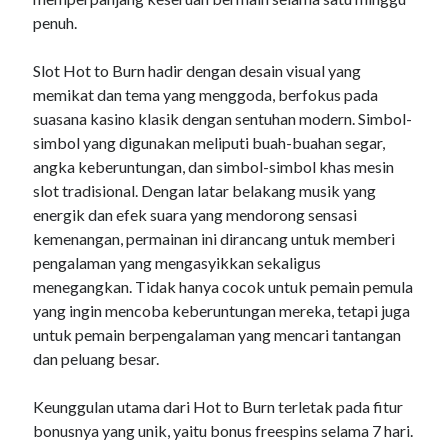
penuh.
Slot Hot to Burn hadir dengan desain visual yang
memikat dan tema yang menggoda, berfokus pada
suasana kasino klasik dengan sentuhan modern. Simbol-
simbol yang digunakan meliputi buah-buahan segar,
angka keberuntungan, dan simbol-simbol khas mesin
slot tradisional. Dengan latar belakang musik yang
energik dan efek suara yang mendorong sensasi
kemenangan, permainan ini dirancang untuk memberi
pengalaman yang mengasyikkan sekaligus
menegangkan. Tidak hanya cocok untuk pemain pemula
yang ingin mencoba keberuntungan mereka, tetapi juga
untuk pemain berpengalaman yang mencari tantangan
dan peluang besar.
Keunggulan utama dari Hot to Burn terletak pada fitur
bonusnya yang unik, yaitu bonus freespins selama 7 hari.