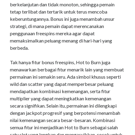
berkelanjutan dan tidak monoton, sehingga pemain
tetap terlibat dan tertarik untuk terus mencoba
keberuntungannya. Bonus ini juga menambah unsur
strategi, di mana pemain dapat merencanakan
penggunaan freespins mereka agar dapat
memaksimalkan peluang menang di hari-hari yang
berbeda.
Tak hanya fitur bonus freespins, Hot to Burn juga
menawarkan berbagai fitur menarik lain yang membuat
permainan ini semakin seru. Ada simbol khusus seperti
wild dan scatter yang dapat memperbesar peluang
mendapatkan kombinasi kemenangan, serta fitur
multiplier yang dapat meningkatkan kemenangan
secara signifikan. Selain itu, permainan ini dilengkapi
dengan jackpot progresif yang berpotensi menambah
nilai kemenangan secara besar-besaran. Kombinasi
semua fitur ini menjadikan Hot to Burn sebagai salah
satu slot yang lengkap dan mengasyikkan, cocok untuk