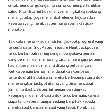
untuk memutar gulungan tanpa harus mempertaruhkan
saldo. Fitur-fitur ini tidak hanya meningkatkan peluang
menang, tetapi juga menambah elemen kejutan dan
keseruan yang membuat permainan semakin tidak
monoton.
Tak kalah menarik adalah sistem jackpot progresif yang
tersedia dalam Slot Aztec Treasure Hunt. Jackpot ini
terus bertambah seiring dengan banyaknya pemain
yang bermain dan memasang taruhan, sehingga potensi
hadiah besar selalu menanti di ujung petualangan.
Ketika pemain berhasil mendapatkan kombinasi
tertentu di akhir putaran, mereka berkesempatan untuk
memenangkan jackpot utama yang bisa mencapai
jumlah fantastis. Sistem ini menambah tingkat
ketegangan dan motivasi untuk terus bermain, karena
siapa tahu keberuntungan sedang berpihak kepada
mereka saat bermain di saat yang tepat. Kombinasi