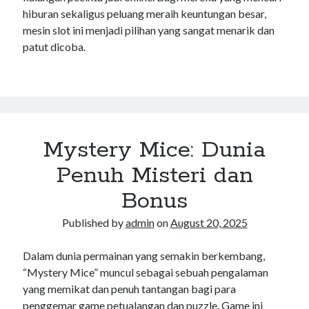
hiburan sekaligus peluang meraih keuntungan besar,
mesin slot ini menjadi pilihan yang sangat menarik dan
patut dicoba.
Mystery Mice: Dunia
Penuh Misteri dan
Bonus
Published by
admin
on
August 20, 2025
Dalam dunia permainan yang semakin berkembang,
“Mystery Mice” muncul sebagai sebuah pengalaman
yang memikat dan penuh tantangan bagi para
penggemar game petualangan dan puzzle. Game ini