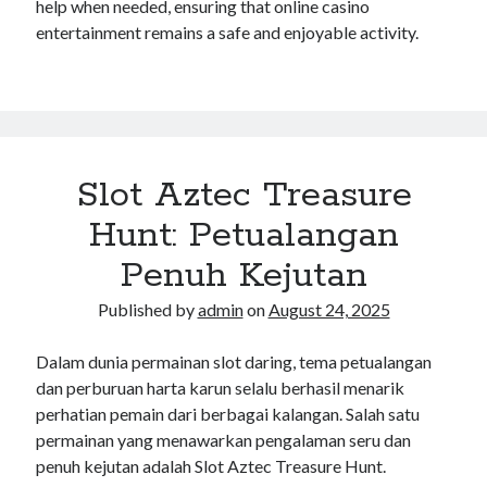
help when needed, ensuring that online casino
entertainment remains a safe and enjoyable activity.
Slot Aztec Treasure
Hunt: Petualangan
Penuh Kejutan
Published by
admin
on
August 24, 2025
Dalam dunia permainan slot daring, tema petualangan
dan perburuan harta karun selalu berhasil menarik
perhatian pemain dari berbagai kalangan. Salah satu
permainan yang menawarkan pengalaman seru dan
penuh kejutan adalah Slot Aztec Treasure Hunt.