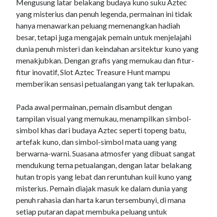
Mengusung latar belakang budaya kuno suku Aztec
yang misterius dan penuh legenda, permainan ini tidak
hanya menawarkan peluang memenangkan hadiah
besar, tetapi juga mengajak pemain untuk menjelajahi
dunia penuh misteri dan keindahan arsitektur kuno yang
menakjubkan. Dengan grafis yang memukau dan fitur-
fitur inovatif, Slot Aztec Treasure Hunt mampu
memberikan sensasi petualangan yang tak terlupakan.
Pada awal permainan, pemain disambut dengan
tampilan visual yang memukau, menampilkan simbol-
simbol khas dari budaya Aztec seperti topeng batu,
artefak kuno, dan simbol-simbol mata uang yang
berwarna-warni. Suasana atmosfer yang dibuat sangat
mendukung tema petualangan, dengan latar belakang
hutan tropis yang lebat dan reruntuhan kuil kuno yang
misterius. Pemain diajak masuk ke dalam dunia yang
penuh rahasia dan harta karun tersembunyi, di mana
setiap putaran dapat membuka peluang untuk