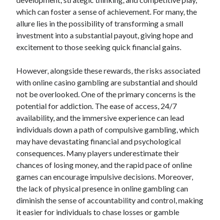
which can foster a sense of achievement. For many, the
allure lies in the possibility of transforming a small
investment into a substantial payout, giving hope and
excitement to those seeking quick financial gains.
However, alongside these rewards, the risks associated
with online casino gambling are substantial and should
not be overlooked. One of the primary concerns is the
potential for addiction. The ease of access, 24/7
availability, and the immersive experience can lead
individuals down a path of compulsive gambling, which
may have devastating financial and psychological
consequences. Many players underestimate their
chances of losing money, and the rapid pace of online
games can encourage impulsive decisions. Moreover,
the lack of physical presence in online gambling can
diminish the sense of accountability and control, making
it easier for individuals to chase losses or gamble