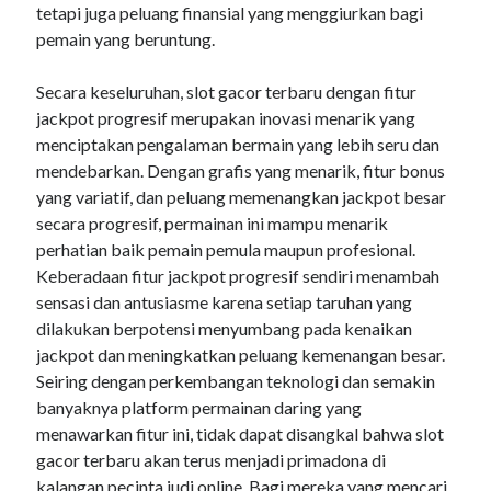
tetapi juga peluang finansial yang menggiurkan bagi
pemain yang beruntung.
Secara keseluruhan, slot gacor terbaru dengan fitur
jackpot progresif merupakan inovasi menarik yang
menciptakan pengalaman bermain yang lebih seru dan
mendebarkan. Dengan grafis yang menarik, fitur bonus
yang variatif, dan peluang memenangkan jackpot besar
secara progresif, permainan ini mampu menarik
perhatian baik pemain pemula maupun profesional.
Keberadaan fitur jackpot progresif sendiri menambah
sensasi dan antusiasme karena setiap taruhan yang
dilakukan berpotensi menyumbang pada kenaikan
jackpot dan meningkatkan peluang kemenangan besar.
Seiring dengan perkembangan teknologi dan semakin
banyaknya platform permainan daring yang
menawarkan fitur ini, tidak dapat disangkal bahwa slot
gacor terbaru akan terus menjadi primadona di
kalangan pecinta judi online. Bagi mereka yang mencari