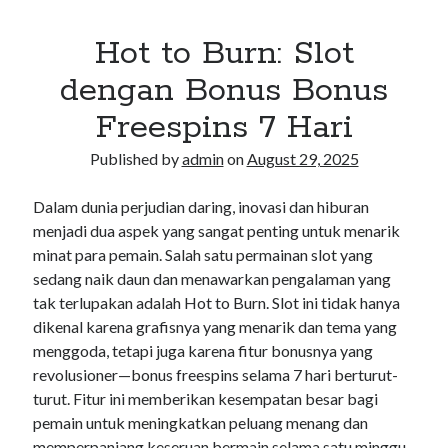
Hot to Burn: Slot
dengan Bonus Bonus
Freespins 7 Hari
Published by
admin
on
August 29, 2025
Dalam dunia perjudian daring, inovasi dan hiburan
menjadi dua aspek yang sangat penting untuk menarik
minat para pemain. Salah satu permainan slot yang
sedang naik daun dan menawarkan pengalaman yang
tak terlupakan adalah Hot to Burn. Slot ini tidak hanya
dikenal karena grafisnya yang menarik dan tema yang
menggoda, tetapi juga karena fitur bonusnya yang
revolusioner—bonus freespins selama 7 hari berturut-
turut. Fitur ini memberikan kesempatan besar bagi
pemain untuk meningkatkan peluang menang dan
memperpanjang keseruan bermain selama satu minggu