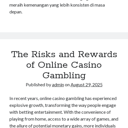
meraih kemenangan yang lebih konsisten di masa
depan.
The Risks and Rewards
of Online Casino
Gambling
Published by
admin
on
August 29, 2025
In recent years, online casino gambling has experienced
explosive growth, transforming the way people engage
with betting entertainment. With the convenience of
playing from home, access to a wide array of games, and
the allure of potential monetary gains, more individuals