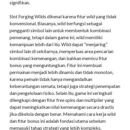
signifikan.
เว็บสล็อต
เว็บตรง
Slot Forging Wilds dikenal karena fitur wild yang tidak
konvensional. Biasanya, wild berfungsi sebagai
togel online
pengganti simbol lain untuk membentuk kombinasi
slot gacor
pemenang, tetapi dalam game ini, wild memiliki
kemampuan lebih dari itu. Wild dapat “menjaring”
sbobet
simbol lain di sekitarnya, memperluas area pencarian
judi bola
kombinasi kemenangan, dan bahkan memicu fitur
bonus yang menguntungkan. Fitur ini membuat
permainan menjadi lebih dinamis dan tidak monoton,
karena pemain tidak hanya mengandalkan
keberuntungan semata, tetapi juga strategi penempatan
dan pengelolaan risiko. Selain itu, game ini seringkali
dilengkapi dengan fitur free spins dan multiplier yang
dapat meningkatkan nilai kemenangan secara drastis
jika dikelola dengan benar. Memahami cara kerja wild
dan fitur bonus ini adalah fondasi utama sebelum
memasuki tahap strategi yang lebih kompleks.