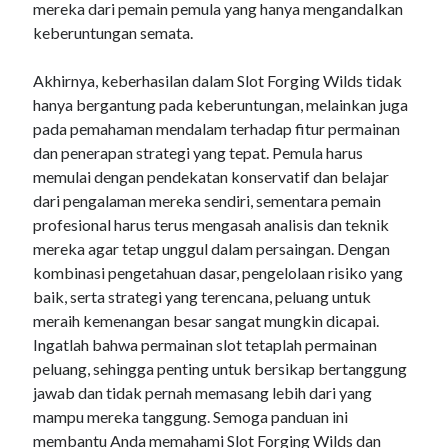
mereka dari pemain pemula yang hanya mengandalkan
keberuntungan semata.
Akhirnya, keberhasilan dalam Slot Forging Wilds tidak
hanya bergantung pada keberuntungan, melainkan juga
pada pemahaman mendalam terhadap fitur permainan
dan penerapan strategi yang tepat. Pemula harus
memulai dengan pendekatan konservatif dan belajar
dari pengalaman mereka sendiri, sementara pemain
profesional harus terus mengasah analisis dan teknik
mereka agar tetap unggul dalam persaingan. Dengan
kombinasi pengetahuan dasar, pengelolaan risiko yang
baik, serta strategi yang terencana, peluang untuk
meraih kemenangan besar sangat mungkin dicapai.
Ingatlah bahwa permainan slot tetaplah permainan
peluang, sehingga penting untuk bersikap bertanggung
jawab dan tidak pernah memasang lebih dari yang
mampu mereka tanggung. Semoga panduan ini
membantu Anda memahami Slot Forging Wilds dan