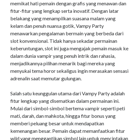
memikat hati pemain dengan grafis yang menawan dan
Recent Comments
fitur-fitur yang lengkap serta inovatif. Dengan latar
No comments to show.
belakang yang menampilkan suasana malam yang
kelam dan penuh nuansa gotik, Vampy Party
menawarkan pengalaman bermain yang berbeda dari
Sidebar/Blogroll
slot konvensional. Tidak hanya sekadar permainan
deneme bonusu veren siteler
keberuntungan, slot ini juga mengajak pemain masuk ke
dalam dunia vampir yang penuh intrik dan rahasia,
slot gacor
menjadikannya pilihan menarik bagi mereka yang
menyukai tema horor sekaligus ingin merasakan sensasi
adrenalin saat memutar gulungan.
sideside
Salah satu keunggulan utama dari Vampy Party adalah
slot online
fitur lengkap yang disematkan dalam permainan ini.
Mulai dari simbol-simbol bertema vampir seperti peti
slot
mati, darah, dan mahkota, hingga fitur bonus yang
slot
memberi peluang besar untuk mendapatkan
kemenangan besar. Pemain dapat memanfaatkan fitur
สล็อตเว็บตรง
wild yang menggantikan simbol lain untuk menciptakan