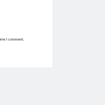
time I comment.