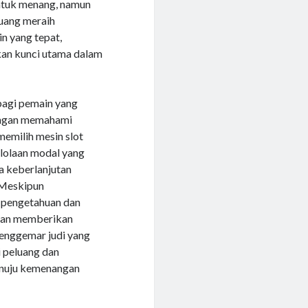
 untuk menang, namun
luang meraih
n yang tepat,
kan kunci utama dalam
bagi pemain yang
Dengan memahami
memilih mesin slot
elolaan modal yang
a keberlanjutan
 Meskipun
, pengetahuan dan
dan memberikan
penggemar judi yang
i peluang dan
menuju kemenangan