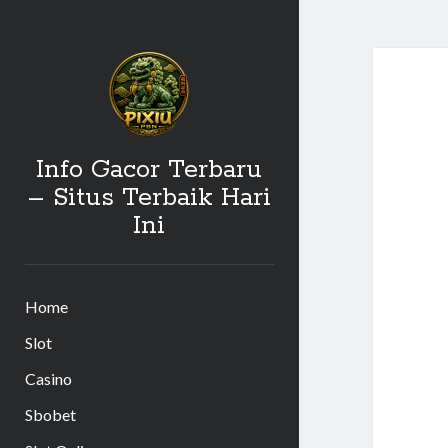
Info Gacor Terbaru
– Situs Terbaik Hari
Ini
Home
Slot
Casino
Sbobet