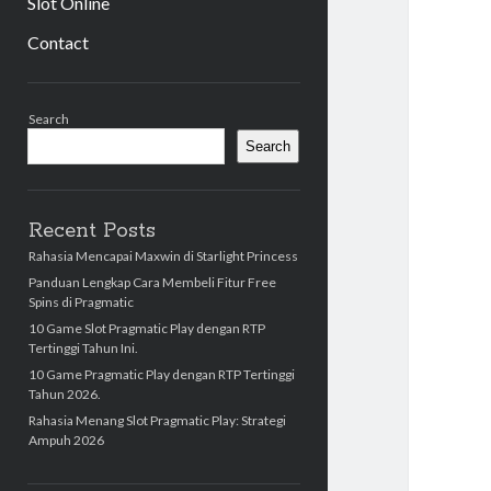
Slot Online
Contact
Sidebar
Search
Search
Recent Posts
Rahasia Mencapai Maxwin di Starlight Princess
Panduan Lengkap Cara Membeli Fitur Free
Spins di Pragmatic
10 Game Slot Pragmatic Play dengan RTP
Tertinggi Tahun Ini.
10 Game Pragmatic Play dengan RTP Tertinggi
Tahun 2026.
Rahasia Menang Slot Pragmatic Play: Strategi
Ampuh 2026