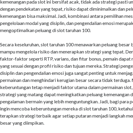
kemenangan pada slot ini bersifat acak, tidak ada strategi pasti
dengan pendekatan yang tepat, risiko dapat diminimalkan dan pe
kemenangan bisa maksimal. Jadi, kombinasi antara pemilihan mesi
pengelolaan modal yang disiplin, dan pengendalian emosi merupa
mengoptimalkan peluang di slot taruhan 100.
Secara keseluruhan, slot taruhan 100 menawarkan peluang besar 
mampu mengelola risiko dan menerapkan strategi yang tepat. 
faktor-faktor seperti RTP, varians, dan fitur bonus, pemain dapat 
yang sesuai dengan profil risiko dan tujuan mereka. Strategi peng
disiplin dan pengendalian emosi juga sangat penting untuk menjag
permainan dan menghindari kerugian besar secara tidak terduga.
keberuntungan tetap menjadi faktor utama dalam permainan slot
strategi yang matang dapat meningkatkan peluang kemenangan 
pengalaman bermain yang lebih menguntungkan. Jadi, bagi para 
ingin mencoba keberuntungan mereka di slot taruhan 100, ketahu
terapkan strategi terbaik agar setiap putaran menjadi langkah 
besar yang diimpikan.