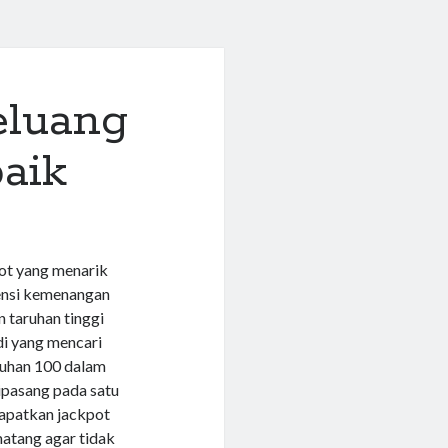
eluang
baik
lot yang menarik
tensi kemenangan
n taruhan tinggi
di yang mencari
uhan 100 dalam
dipasang pada satu
apatkan jackpot
matang agar tidak