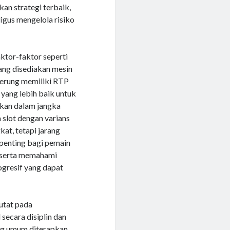
n strategi terbaik,
gus mengelola risiko
ktor-faktor seperti
yang disediakan mesin
nderung memiliki RTP
g yang lebih baik untuk
kan dalam jangka
 slot dengan varians
at, tetapi jarang
 penting bagi pemain
, serta memahami
rogresif yang dapat
kutat pada
secara disiplin dan
ang umum diterapkan