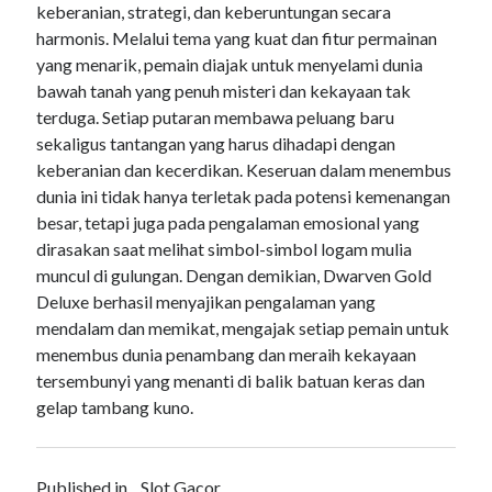
keberanian, strategi, dan keberuntungan secara
harmonis. Melalui tema yang kuat dan fitur permainan
yang menarik, pemain diajak untuk menyelami dunia
bawah tanah yang penuh misteri dan kekayaan tak
terduga. Setiap putaran membawa peluang baru
sekaligus tantangan yang harus dihadapi dengan
keberanian dan kecerdikan. Keseruan dalam menembus
dunia ini tidak hanya terletak pada potensi kemenangan
besar, tetapi juga pada pengalaman emosional yang
dirasakan saat melihat simbol-simbol logam mulia
muncul di gulungan. Dengan demikian, Dwarven Gold
Deluxe berhasil menyajikan pengalaman yang
mendalam dan memikat, mengajak setiap pemain untuk
menembus dunia penambang dan meraih kekayaan
tersembunyi yang menanti di balik batuan keras dan
gelap tambang kuno.
Published in
Slot Gacor