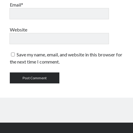
Email*
Website
Save my name, email, and website in this browser for
the next time I comment.