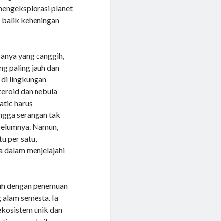
 mengeksplorasi planet
i balik keheningan
sanya yang canggih,
ng paling jauh dan
 di lingkungan
teroid dan nebula
atic harus
ingga serangan tak
ebelumnya. Namun,
u per satu,
a dalam menjelajahi
nuh dengan penemuan
alam semesta. Ia
ekosistem unik dan