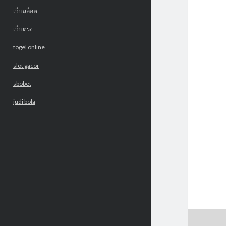
เว็บสล็อต
เว็บตรง
togel online
slot gacor
sbobet
judi bola