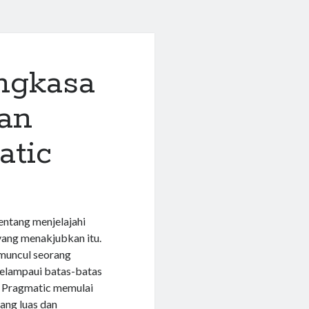
ngkasa
an
atic
entang menjelajahi
yang menakjubkan itu.
 muncul seorang
elampaui batas-batas
, Pragmatic memulai
ang luas dan