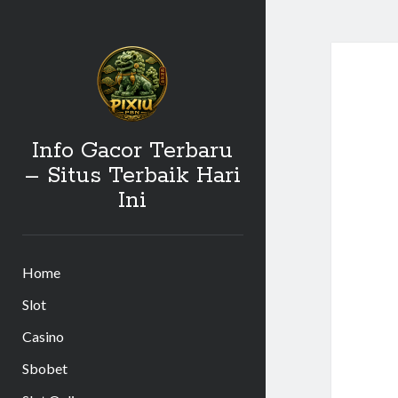
Info Gacor Terbaru
– Situs Terbaik Hari
Ini
Home
Slot
Casino
Sbobet