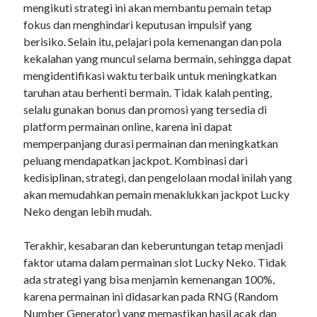
mengikuti strategi ini akan membantu pemain tetap
fokus dan menghindari keputusan impulsif yang
berisiko. Selain itu, pelajari pola kemenangan dan pola
kekalahan yang muncul selama bermain, sehingga dapat
mengidentifikasi waktu terbaik untuk meningkatkan
taruhan atau berhenti bermain. Tidak kalah penting,
selalu gunakan bonus dan promosi yang tersedia di
platform permainan online, karena ini dapat
memperpanjang durasi permainan dan meningkatkan
peluang mendapatkan jackpot. Kombinasi dari
kedisiplinan, strategi, dan pengelolaan modal inilah yang
akan memudahkan pemain menaklukkan jackpot Lucky
Neko dengan lebih mudah.
Terakhir, kesabaran dan keberuntungan tetap menjadi
faktor utama dalam permainan slot Lucky Neko. Tidak
ada strategi yang bisa menjamin kemenangan 100%,
karena permainan ini didasarkan pada RNG (Random
Number Generator) yang memastikan hasil acak dan