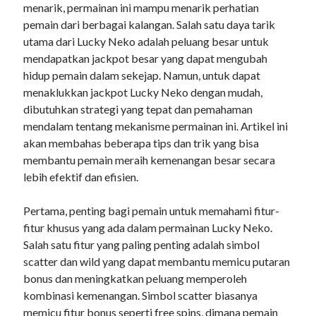
menarik, permainan ini mampu menarik perhatian
Recent Comments
pemain dari berbagai kalangan. Salah satu daya tarik
No comments to show.
utama dari Lucky Neko adalah peluang besar untuk
mendapatkan jackpot besar yang dapat mengubah
hidup pemain dalam sekejap. Namun, untuk dapat
Sidebar/Blogroll
menaklukkan jackpot Lucky Neko dengan mudah,
deneme bonusu veren siteler
dibutuhkan strategi yang tepat dan pemahaman
mendalam tentang mekanisme permainan ini. Artikel ini
slot gacor
akan membahas beberapa tips dan trik yang bisa
membantu pemain meraih kemenangan besar secara
lebih efektif dan efisien.
sideside
Pertama, penting bagi pemain untuk memahami fitur-
slot online
fitur khusus yang ada dalam permainan Lucky Neko.
Salah satu fitur yang paling penting adalah simbol
slot
scatter dan wild yang dapat membantu memicu putaran
slot
bonus dan meningkatkan peluang memperoleh
kombinasi kemenangan. Simbol scatter biasanya
สล็อตเว็บตรง
memicu fitur bonus seperti free spins, dimana pemain