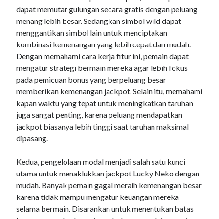
เว็บสล็อต
dapat memutar gulungan secara gratis dengan peluang
menang lebih besar. Sedangkan simbol wild dapat
เว็บตรง
menggantikan simbol lain untuk menciptakan
togel online
kombinasi kemenangan yang lebih cepat dan mudah.
Dengan memahami cara kerja fitur ini, pemain dapat
slot gacor
mengatur strategi bermain mereka agar lebih fokus
sbobet
pada pemicuan bonus yang berpeluang besar
memberikan kemenangan jackpot. Selain itu, memahami
judi bola
kapan waktu yang tepat untuk meningkatkan taruhan
juga sangat penting, karena peluang mendapatkan
jackpot biasanya lebih tinggi saat taruhan maksimal
dipasang.
Kedua, pengelolaan modal menjadi salah satu kunci
utama untuk menaklukkan jackpot Lucky Neko dengan
mudah. Banyak pemain gagal meraih kemenangan besar
karena tidak mampu mengatur keuangan mereka
selama bermain. Disarankan untuk menentukan batas