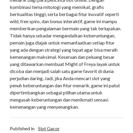
kombinasi tema mitologi yang memikat, grafis
berkualitas tinggi, serta berbagai fitur inovatif seperti
wild, free spins, dan bonus interaktif, game ini mampu
memberikan pengalaman bermain yang tak terlupakan.
Tidak hanya sekadar mengandalkan keberuntungan,
pemain juga diajak untuk memanfaatkan setiap fitur
yang ada dengan strategi yang tepat agar bisa meraih
kemenangan maksimal. Keseruan dan peluang besar
yang ditawarkan membuat Might of Freya layak untuk
dicoba dan menjadi salah satu game favorit di dunia
perjudian daring. Jadi, jika Anda mencari slot yang
penuh keberuntungan dan fitur menarik, game ini patut
dipertimbangkan sebagai pilihan utama untuk
mengasah keberuntungan dan menikmati sensasi
kemenangan yang menyenangkan.
Published in
Slot Gacor