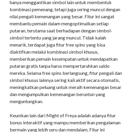
hanya menggantikan simbol lain untuk membentuk
เว็บสล็อต
kombinasi pemenang, tetapi juga sering muncul dengan
เว็บตรง
nilai pengali kemenangan yang besar. Fitur ini sangat
membantu pemain dalam mengoptimalkan setiap
togel online
putaran, terutama saat berhadapan dengan simbol-
slot gacor
simbol tertentu yang jarang muncul. Tidak kalah
menarik, terdapat juga fitur free spins yang bisa
sbobet
diaktifkan melalui kombinasi simbol khusus,
judi bola
memberikan pemain kesempatan untuk mendapatkan
putaran gratis tanpa harus mempertaruhkan saldo
mereka. Selama free spins berlangsung, fitur pengali dan
simbol khusus lainnya sering kali aktif secara otomatis,
meningkatkan peluang untuk meraih kemenangan besar
dan mengumpulkan kemenangan beruntun yang
menguntungkan.
Keunikan lain dari Might of Freya adalah adanya fitur
bonus interaktif yang mampu memberikan pengalaman
bermain yang lebih seru dan mendalam. Fitur ini