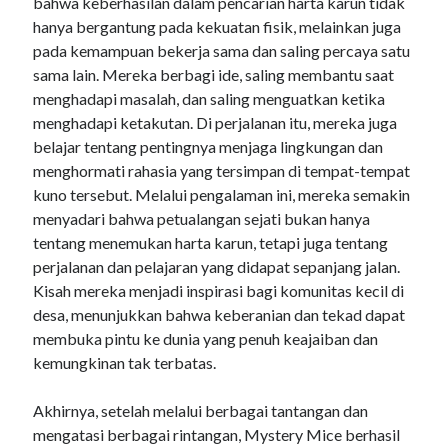
bahwa keberhasilan dalam pencarian harta karun tidak
hanya bergantung pada kekuatan fisik, melainkan juga
pada kemampuan bekerja sama dan saling percaya satu
sama lain. Mereka berbagi ide, saling membantu saat
menghadapi masalah, dan saling menguatkan ketika
menghadapi ketakutan. Di perjalanan itu, mereka juga
belajar tentang pentingnya menjaga lingkungan dan
menghormati rahasia yang tersimpan di tempat-tempat
kuno tersebut. Melalui pengalaman ini, mereka semakin
menyadari bahwa petualangan sejati bukan hanya
tentang menemukan harta karun, tetapi juga tentang
perjalanan dan pelajaran yang didapat sepanjang jalan.
Kisah mereka menjadi inspirasi bagi komunitas kecil di
desa, menunjukkan bahwa keberanian dan tekad dapat
membuka pintu ke dunia yang penuh keajaiban dan
kemungkinan tak terbatas.
Akhirnya, setelah melalui berbagai tantangan dan
mengatasi berbagai rintangan, Mystery Mice berhasil