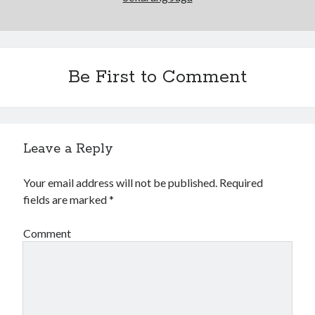
Be First to Comment
Leave a Reply
Your email address will not be published.
Required
fields are marked
*
Comment