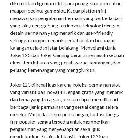
dikenal dan digemari oleh para penggemar judi online
Recent Comments
maupun pecinta game slot. Kedua platform ini
No comments to show.
menawarkan pengalaman bermain yang berbeda dari
yang lain, menggabungkan inovasi teknologi dengan
desain permainan yang menarik dan user-friendly,
Sidebar/Blogroll
sehingga mampu menarik perhatian dari berbagai
deneme bonusu veren siteler
kalangan usia dan latar belakang. Menyelami dunia
Joker123 dan Joker Gaming berarti memasuki sebuah
slot gacor
ekosistem hiburan yang penuh warna, tantangan, dan
peluang kemenangan yang menggiurkan.
sideside
Joker123 dikenal luas karena koleksi permainan slot
yang variatif dan inovatif. Dengan grafis yang menarik
slot online
dan tema yang beragam, pemain dapat memilih dari
berbagai jenis permainan yang sesuai dengan selera
slot
mereka. Mulai dari tema petualangan, fantasi, hingga
slot
film populer, semua tersedia untuk memberikan
pengalaman yang menyenangkan sekaligus
สล็อตเว็บตรง
mendebarkan. Selain slot klasik, Joker123 juga