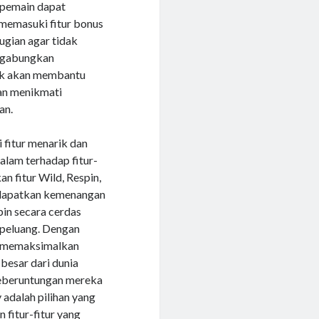
 pemain dapat
memasuki fitur bonus
ugian agar tidak
nggabungkan
aik akan membantu
an menikmati
an.
fitur menarik dan
lam terhadap fitur-
n fitur Wild, Respin,
ndapatkan kemenangan
pin secara cerdas
 peluang. Dengan
at memaksimalkan
besar dari dunia
 keberuntungan mereka
adalah pilihan yang
fitur-fitur yang