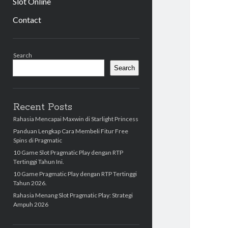
Slot Online
Contact
Sidebar
Search
Search
Recent Posts
Rahasia Mencapai Maxwin di Starlight Princess
Panduan Lengkap Cara Membeli Fitur Free
Spins di Pragmatic
10 Game Slot Pragmatic Play dengan RTP
Tertinggi Tahun Ini.
10 Game Pragmatic Play dengan RTP Tertinggi
Tahun 2026.
Rahasia Menang Slot Pragmatic Play: Strategi
Ampuh 2026