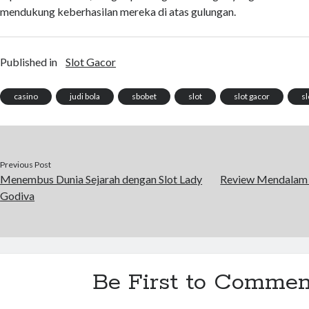
mendukung keberhasilan mereka di atas gulungan.
Published in
Slot Gacor
casino
judi bola
sbobet
slot
slot gacor
sl
Previous Post
Menembus Dunia Sejarah dengan Slot Lady
Review Mendalam 
Godiva
Be First to Commen