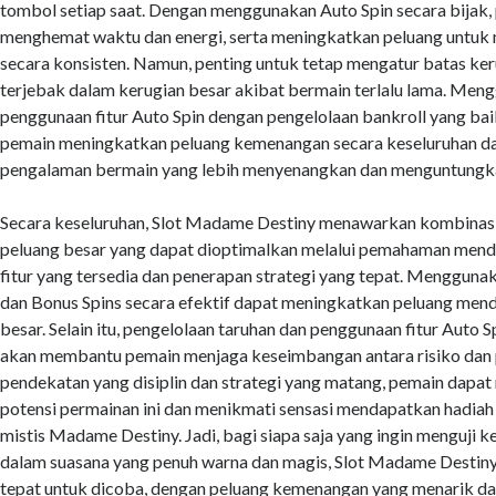
tombol setiap saat. Dengan menggunakan Auto Spin secara bijak,
menghemat waktu dan energi, serta meningkatkan peluang untuk 
secara konsisten. Namun, penting untuk tetap mengatur batas ker
terjebak dalam kerugian besar akibat bermain terlalu lama. Me
penggunaan fitur Auto Spin dengan pengelolaan bankroll yang b
pemain meningkatkan peluang kemenangan secara keseluruhan d
pengalaman bermain yang lebih menyenangkan dan menguntungk
Secara keseluruhan, Slot Madame Destiny menawarkan kombinasi 
peluang besar yang dapat dioptimalkan melalui pemahaman menda
fitur yang tersedia dan penerapan strategi yang tepat. Menggunaka
dan Bonus Spins secara efektif dapat meningkatkan peluang me
besar. Selain itu, pengelolaan taruhan dan penggunaan fitur Auto S
akan membantu pemain menjaga keseimbangan antara risiko dan
pendekatan yang disiplin dan strategi yang matang, pemain dap
potensi permainan ini dan menikmati sensasi mendapatkan hadiah 
mistis Madame Destiny. Jadi, bagi siapa saja yang ingin menguji
dalam suasana yang penuh warna dan magis, Slot Madame Destiny 
tepat untuk dicoba, dengan peluang kemenangan yang menarik dan 