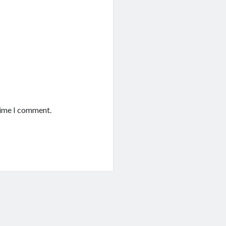
time I comment.