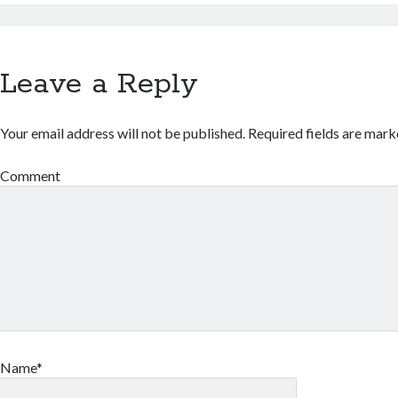
Leave a Reply
Your email address will not be published.
Required fields are mar
Comment
Name*