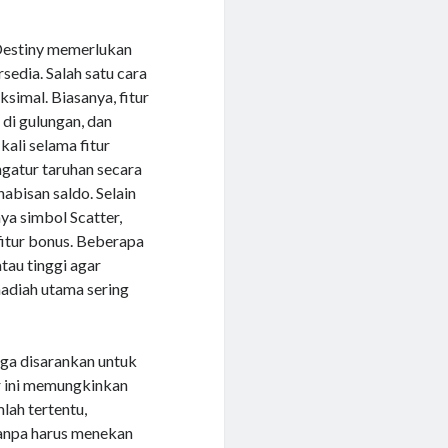
Destiny memerlukan
sedia. Salah satu cara
simal. Biasanya, fitur
 di gulungan, dan
ali selama fitur
ngatur taruhan secara
bisan saldo. Selain
ya simbol Scatter,
itur bonus. Beberapa
au tinggi agar
adiah utama sering
uga disarankan untuk
ur ini memungkinkan
lah tertentu,
anpa harus menekan