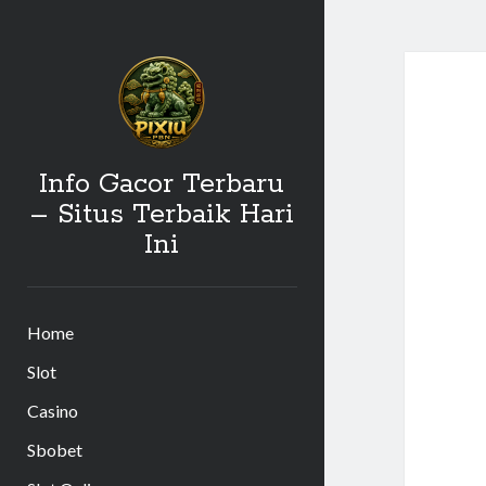
Info Gacor Terbaru
– Situs Terbaik Hari
Ini
Home
Slot
Casino
Sbobet