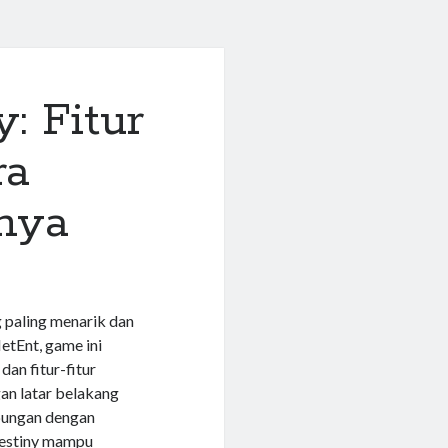
: Fitur
ra
nya
g paling menarik dan
etEnt, game ini
an fitur-fitur
an latar belakang
bungan dengan
 Destiny mampu