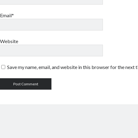
Email*
Website
Save my name, email, and website in this browser for the next 