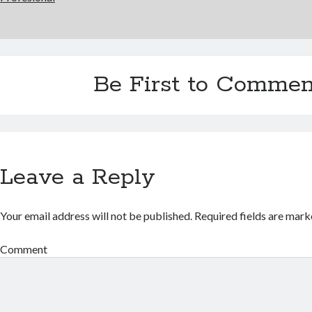
Be First to Commen
Leave a Reply
Your email address will not be published.
Required fields are mar
Comment