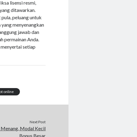
ksa lisensi resmi,
 yang ditawarkan.
 pula, peluang untuk
n yang menyenangkan
rtanggung jawab dan
ah permainan Anda.
menyertai setiap
ot online
Next Post
 Menang, Modal Kecil
Bonus Besar