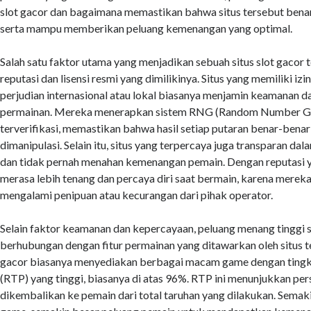
slot gacor dan bagaimana memastikan bahwa situs tersebut bena
serta mampu memberikan peluang kemenangan yang optimal.
Salah satu faktor utama yang menjadikan sebuah situs slot gacor 
reputasi dan lisensi resmi yang dimilikinya. Situs yang memiliki i
perjudian internasional atau lokal biasanya menjamin keamanan d
permainan. Mereka menerapkan sistem RNG (Random Number Ge
terverifikasi, memastikan bahwa hasil setiap putaran benar-benar
dimanipulasi. Selain itu, situs yang terpercaya juga transparan d
dan tidak pernah menahan kemenangan pemain. Dengan reputasi y
merasa lebih tenang dan percaya diri saat bermain, karena mereka
mengalami penipuan atau kecurangan dari pihak operator.
Selain faktor keamanan dan kepercayaan, peluang menang tinggi s
berhubungan dengan fitur permainan yang ditawarkan oleh situs te
gacor biasanya menyediakan berbagai macam game dengan ting
(RTP) yang tinggi, biasanya di atas 96%. RTP ini menunjukkan pe
dikembalikan ke pemain dari total taruhan yang dilakukan. Semak