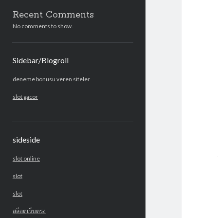
Recent Comments
No comments to show.
Sidebar/Blogroll
deneme bonusu veren siteler
slot gacor
sideside
slot online
slot
slot
สล็อตเว็บตรง