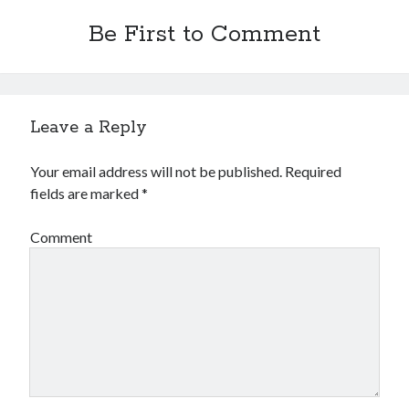
Be First to Comment
Leave a Reply
Your email address will not be published.
Required
fields are marked
*
Comment