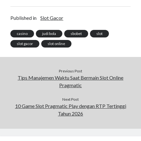
Published in
Slot Gacor
casino
judi bola
sbobet
slot
slot gacor
slot online
Previous Post
Tips Manajemen Waktu Saat Bermain Slot Online
Pragmatic
Next Post
10 Game Slot Pragmatic Play dengan RTP Tertinggi
Tahun 2026