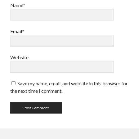
Name*
Email*
Website
Save my name, email, and website in this browser for
the next time I comment.