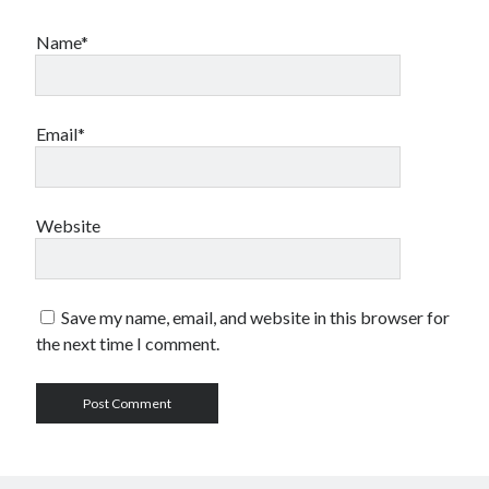
Name*
Email*
Website
Save my name, email, and website in this browser for
the next time I comment.