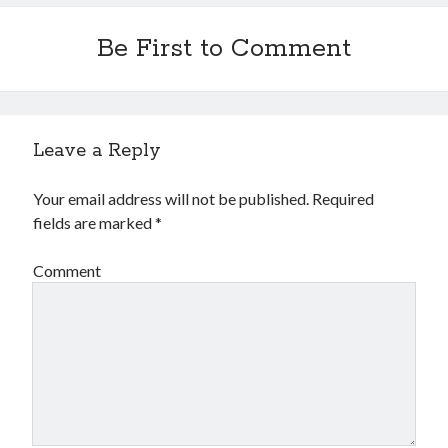
Be First to Comment
Leave a Reply
Your email address will not be published.
Required
fields are marked
*
Comment