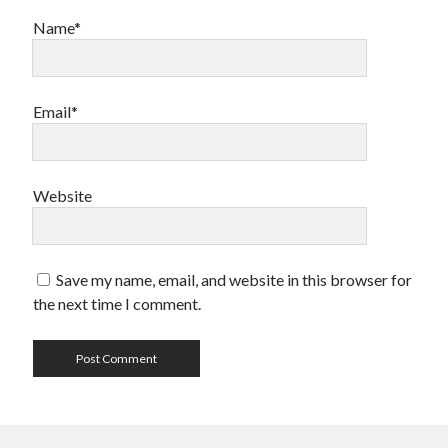
Name*
Email*
Website
Save my name, email, and website in this browser for
the next time I comment.