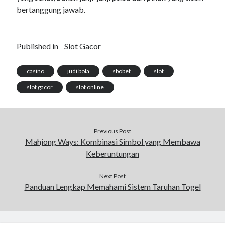
bertanggung jawab.
Published in
Slot Gacor
casino
judi bola
sbobet
slot
slot gacor
slot online
Previous Post
Mahjong Ways: Kombinasi Simbol yang Membawa
Keberuntungan
Next Post
Panduan Lengkap Memahami Sistem Taruhan Togel