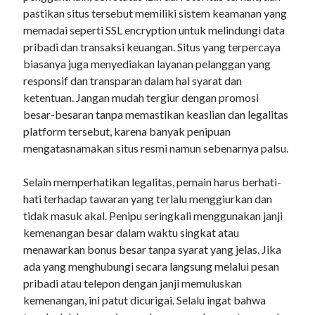
เว็บสล็อต
pastikan situs tersebut memiliki sistem keamanan yang
memadai seperti SSL encryption untuk melindungi data
เว็บตรง
pribadi dan transaksi keuangan. Situs yang terpercaya
togel online
biasanya juga menyediakan layanan pelanggan yang
responsif dan transparan dalam hal syarat dan
slot gacor
ketentuan. Jangan mudah tergiur dengan promosi
sbobet
besar-besaran tanpa memastikan keaslian dan legalitas
platform tersebut, karena banyak penipuan
judi bola
mengatasnamakan situs resmi namun sebenarnya palsu.
Selain memperhatikan legalitas, pemain harus berhati-
hati terhadap tawaran yang terlalu menggiurkan dan
tidak masuk akal. Penipu seringkali menggunakan janji
kemenangan besar dalam waktu singkat atau
menawarkan bonus besar tanpa syarat yang jelas. Jika
ada yang menghubungi secara langsung melalui pesan
pribadi atau telepon dengan janji memuluskan
kemenangan, ini patut dicurigai. Selalu ingat bahwa