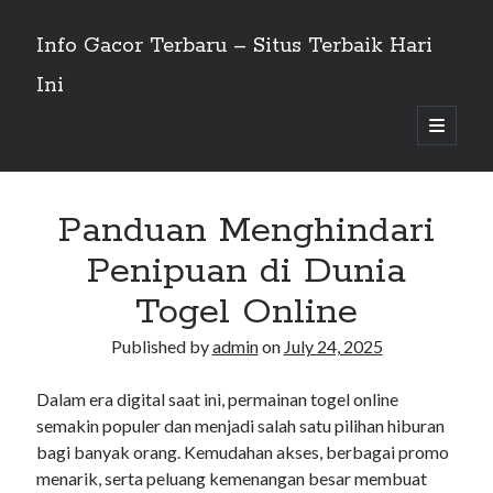
Info Gacor Terbaru – Situs Terbaik Hari
Ini
open
primary
Sidebar
menu
Search
Search
Panduan Menghindari
Penipuan di Dunia
Recent Posts
Togel Online
Rahasia Mencapai Maxwin di Starlight Princess
Published by
admin
on
July 24, 2025
Panduan Lengkap Cara Membeli Fitur Free Spins di Pragmatic
10 Game Slot Pragmatic Play dengan RTP Tertinggi Tahun Ini.
Dalam era digital saat ini, permainan togel online
10 Game Pragmatic Play dengan RTP Tertinggi Tahun 2026.
semakin populer dan menjadi salah satu pilihan hiburan
Rahasia Menang Slot Pragmatic Play: Strategi Ampuh 2026
bagi banyak orang. Kemudahan akses, berbagai promo
menarik, serta peluang kemenangan besar membuat