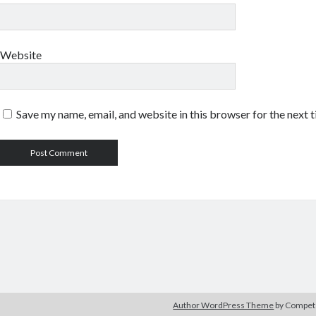
Website
Save my name, email, and website in this browser for the next 
Author WordPress Theme
by Compe