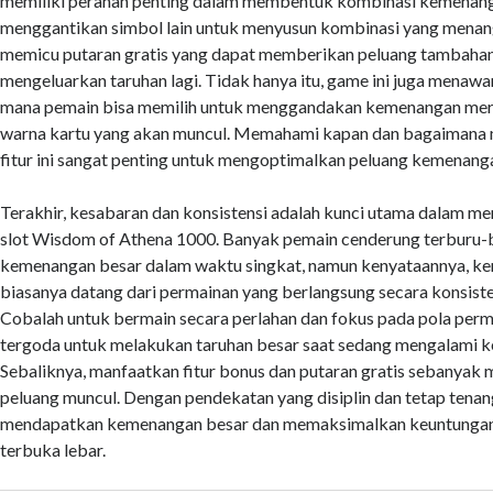
memiliki peranan penting dalam membentuk kombinasi kemenang
menggantikan simbol lain untuk menyusun kombinasi yang menang
memicu putaran gratis yang dapat memberikan peluang tambahan
mengeluarkan taruhan lagi. Tidak hanya itu, game ini juga menawar
mana pemain bisa memilih untuk menggandakan kemenangan me
warna kartu yang akan muncul. Memahami kapan dan bagaimana 
fitur ini sangat penting untuk mengoptimalkan peluang kemenang
Terakhir, kesabaran dan konsistensi adalah kunci utama dalam m
slot Wisdom of Athena 1000. Banyak pemain cenderung terburu-b
kemenangan besar dalam waktu singkat, namun kenyataannya, k
biasanya datang dari permainan yang berlangsung secara konsiste
Cobalah untuk bermain secara perlahan dan fokus pada pola perma
tergoda untuk melakukan taruhan besar saat sedang mengalami k
Sebaliknya, manfaatkan fitur bonus dan putaran gratis sebanyak 
peluang muncul. Dengan pendekatan yang disiplin dan tetap tenan
mendapatkan kemenangan besar dan memaksimalkan keuntungan d
terbuka lebar.