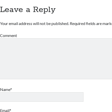
Leave a Reply
Your email address will not be published.
Required fields are mar
Comment
Name*
Email*