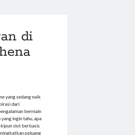
an di
thena
ine yang sedang naik
irasi dari
 pengalaman bermain
 yang ingin tahu, apa
skipun slot berbasis
meningkatkan peluang