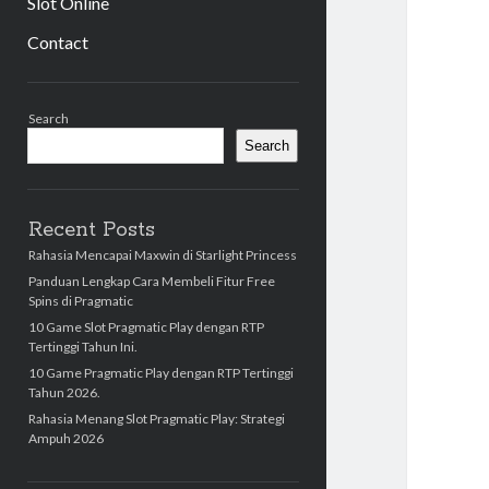
Slot Online
Contact
Sidebar
Search
Search
Recent Posts
Rahasia Mencapai Maxwin di Starlight Princess
Panduan Lengkap Cara Membeli Fitur Free
Spins di Pragmatic
10 Game Slot Pragmatic Play dengan RTP
Tertinggi Tahun Ini.
10 Game Pragmatic Play dengan RTP Tertinggi
Tahun 2026.
Rahasia Menang Slot Pragmatic Play: Strategi
Ampuh 2026