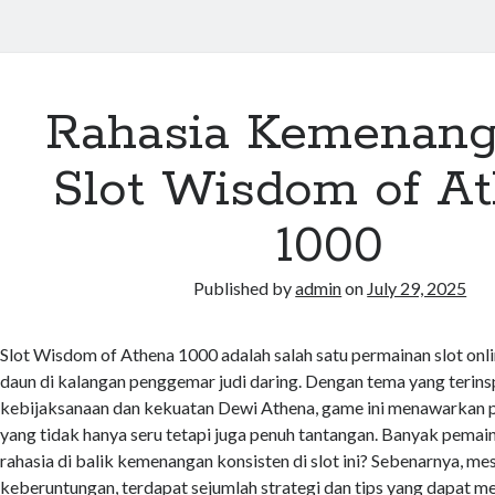
Rahasia Kemenang
Slot Wisdom of A
1000
Published by
admin
on
July 29, 2025
Slot Wisdom of Athena 1000 adalah salah satu permainan slot onl
daun di kalangan penggemar judi daring. Dengan tema yang terinsp
kebijaksanaan dan kekuatan Dewi Athena, game ini menawarkan
yang tidak hanya seru tetapi juga penuh tantangan. Banyak pemain
rahasia di balik kemenangan konsisten di slot ini? Sebenarnya, me
keberuntungan, terdapat sejumlah strategi dan tips yang dapat 