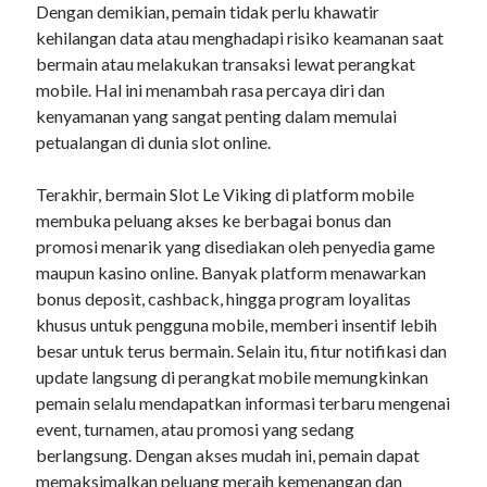
Dengan demikian, pemain tidak perlu khawatir
kehilangan data atau menghadapi risiko keamanan saat
bermain atau melakukan transaksi lewat perangkat
mobile. Hal ini menambah rasa percaya diri dan
kenyamanan yang sangat penting dalam memulai
petualangan di dunia slot online.
Terakhir, bermain Slot Le Viking di platform mobile
membuka peluang akses ke berbagai bonus dan
promosi menarik yang disediakan oleh penyedia game
maupun kasino online. Banyak platform menawarkan
bonus deposit, cashback, hingga program loyalitas
khusus untuk pengguna mobile, memberi insentif lebih
besar untuk terus bermain. Selain itu, fitur notifikasi dan
update langsung di perangkat mobile memungkinkan
pemain selalu mendapatkan informasi terbaru mengenai
event, turnamen, atau promosi yang sedang
berlangsung. Dengan akses mudah ini, pemain dapat
memaksimalkan peluang meraih kemenangan dan