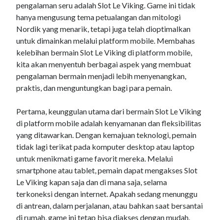
pengalaman seru adalah Slot Le Viking. Game ini tidak
Recent Comments
hanya mengusung tema petualangan dan mitologi
No comments to show.
Nordik yang menarik, tetapi juga telah dioptimalkan
untuk dimainkan melalui platform mobile. Membahas
kelebihan bermain Slot Le Viking di platform mobile,
Sidebar/Blogroll
kita akan menyentuh berbagai aspek yang membuat
deneme bonusu veren siteler
pengalaman bermain menjadi lebih menyenangkan,
praktis, dan menguntungkan bagi para pemain.
slot gacor
Pertama, keunggulan utama dari bermain Slot Le Viking
di platform mobile adalah kenyamanan dan fleksibilitas
sideside
yang ditawarkan. Dengan kemajuan teknologi, pemain
tidak lagi terikat pada komputer desktop atau laptop
slot online
untuk menikmati game favorit mereka. Melalui
smartphone atau tablet, pemain dapat mengakses Slot
slot
Le Viking kapan saja dan di mana saja, selama
slot
terkoneksi dengan internet. Apakah sedang menunggu
di antrean, dalam perjalanan, atau bahkan saat bersantai
สล็อตเว็บตรง
di rumah, game ini tetap bisa diakses dengan mudah.