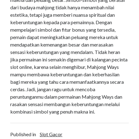
dari budaya mahjong tidak hanya menambah nilai
estetika, tetapi juga memberi nuansa spiritual dan
keberuntungan kepada para pemainnya. Dengan
mempelajari simbol dan fitur bonus yang tersedia,
pemain dapat meningkatkan peluang mereka untuk
mendapatkan kemenangan besar dan merasakan
sensasi keberuntungan yang mendalam. Tidak heran
jika permainan ini semakin digemari di kalangan pecinta
slot online, karena selain menghibur, Mahjong Ways
mampu membawa keberuntungan dan keberhasilan
bagi mereka yang tahu cara memanfaatkannya secara
cerdas. Jadi, jangan ragu untuk mencoba
peruntunganmu dalam permainan Mahjong Ways dan
rasakan sensasi membangun keberuntungan melalui
kombinasi simbol yang penuh makna ini.
Published in
Slot Gacor