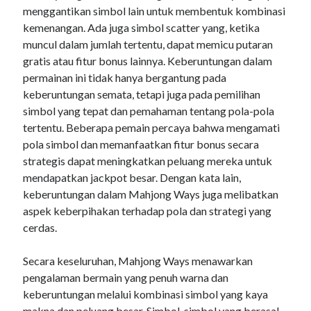
menggantikan simbol lain untuk membentuk kombinasi
kemenangan. Ada juga simbol scatter yang, ketika
muncul dalam jumlah tertentu, dapat memicu putaran
gratis atau fitur bonus lainnya. Keberuntungan dalam
permainan ini tidak hanya bergantung pada
keberuntungan semata, tetapi juga pada pemilihan
simbol yang tepat dan pemahaman tentang pola-pola
tertentu. Beberapa pemain percaya bahwa mengamati
pola simbol dan memanfaatkan fitur bonus secara
strategis dapat meningkatkan peluang mereka untuk
mendapatkan jackpot besar. Dengan kata lain,
keberuntungan dalam Mahjong Ways juga melibatkan
aspek keberpihakan terhadap pola dan strategi yang
cerdas.
Secara keseluruhan, Mahjong Ways menawarkan
pengalaman bermain yang penuh warna dan
keberuntungan melalui kombinasi simbol yang kaya
makna dan peluang besar. Simbol-simbol yang berasal