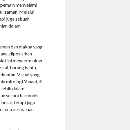
 pemain menyelami
ui zaman. Melalui
api juga sebuah
nian dalam
laman dan makna yang
sana, diposisikan
slot ini mencerminkan
isai, burung hantu,
kuatan. Visual yang
a mitologi Yunani, di
 lebih dalam.
an secara harmonis,
esar, tetapi juga
 selama permainan