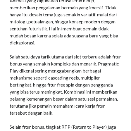
Animasi yang digunakan terasa lebih hidup,
memberikan pengalaman bermain yang imersif. Tidak
hanya itu, desain tema juga semakin variatif, mulai dari
mitologi, petualangan, hingga konsep modern dengan
sentuhan futuristik. Hal ini membuat pemain tidak
mudah bosan karena selalu ada suasana baru yang bisa
dieksplorasi.
Salah satu daya tarik utama dari slot terbaru adalah fitur
bonus yang semakin kompleks dan menarik. Pragmatic
Play dikenal sering menggabungkan berbagai
mekanisme seperti cascading reels, multiplier
bertingkat, hingga fitur free spin dengan pengganda
yang bisa terus meningkat. Kombinasi ini memberikan
peluang kemenangan besar dalam satu sesi permainan,
terutama jika pemain memahami cara kerja fitur
tersebut dengan baik.
Selain fitur bonus, tingkat RTP (Return to Player) juga