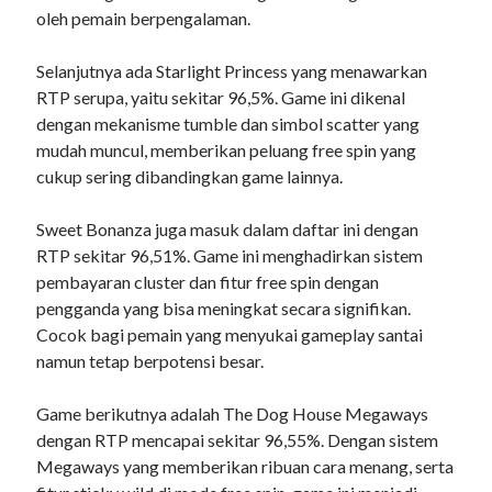
oleh pemain berpengalaman.
Selanjutnya ada Starlight Princess yang menawarkan
RTP serupa, yaitu sekitar 96,5%. Game ini dikenal
dengan mekanisme tumble dan simbol scatter yang
mudah muncul, memberikan peluang free spin yang
cukup sering dibandingkan game lainnya.
Sweet Bonanza juga masuk dalam daftar ini dengan
RTP sekitar 96,51%. Game ini menghadirkan sistem
pembayaran cluster dan fitur free spin dengan
pengganda yang bisa meningkat secara signifikan.
Cocok bagi pemain yang menyukai gameplay santai
namun tetap berpotensi besar.
Game berikutnya adalah The Dog House Megaways
dengan RTP mencapai sekitar 96,55%. Dengan sistem
Megaways yang memberikan ribuan cara menang, serta