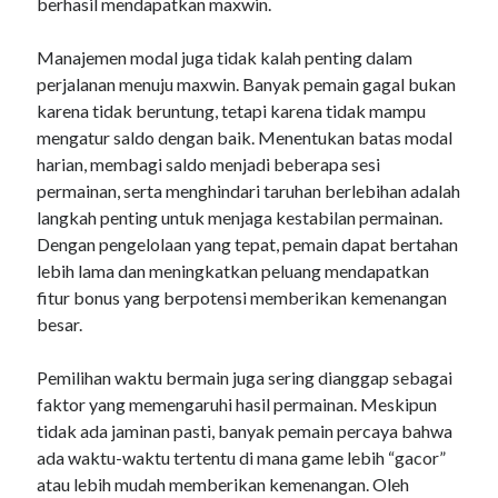
berhasil mendapatkan maxwin.
Manajemen modal juga tidak kalah penting dalam
perjalanan menuju maxwin. Banyak pemain gagal bukan
karena tidak beruntung, tetapi karena tidak mampu
mengatur saldo dengan baik. Menentukan batas modal
harian, membagi saldo menjadi beberapa sesi
permainan, serta menghindari taruhan berlebihan adalah
langkah penting untuk menjaga kestabilan permainan.
Dengan pengelolaan yang tepat, pemain dapat bertahan
lebih lama dan meningkatkan peluang mendapatkan
fitur bonus yang berpotensi memberikan kemenangan
besar.
Pemilihan waktu bermain juga sering dianggap sebagai
faktor yang memengaruhi hasil permainan. Meskipun
tidak ada jaminan pasti, banyak pemain percaya bahwa
ada waktu-waktu tertentu di mana game lebih “gacor”
atau lebih mudah memberikan kemenangan. Oleh