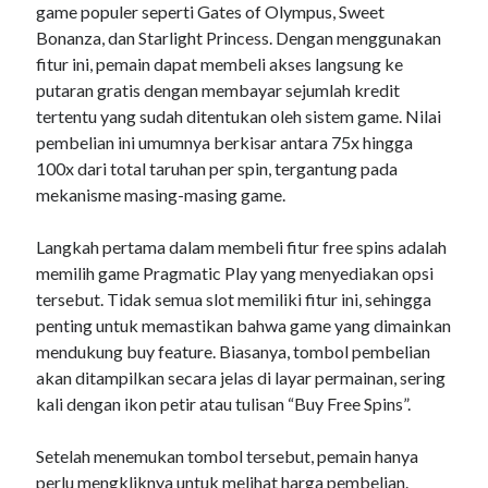
game populer seperti Gates of Olympus, Sweet
Bonanza, dan Starlight Princess. Dengan menggunakan
fitur ini, pemain dapat membeli akses langsung ke
putaran gratis dengan membayar sejumlah kredit
tertentu yang sudah ditentukan oleh sistem game. Nilai
pembelian ini umumnya berkisar antara 75x hingga
100x dari total taruhan per spin, tergantung pada
mekanisme masing-masing game.
Langkah pertama dalam membeli fitur free spins adalah
memilih game Pragmatic Play yang menyediakan opsi
tersebut. Tidak semua slot memiliki fitur ini, sehingga
penting untuk memastikan bahwa game yang dimainkan
mendukung buy feature. Biasanya, tombol pembelian
akan ditampilkan secara jelas di layar permainan, sering
kali dengan ikon petir atau tulisan “Buy Free Spins”.
Setelah menemukan tombol tersebut, pemain hanya
perlu mengkliknya untuk melihat harga pembelian.