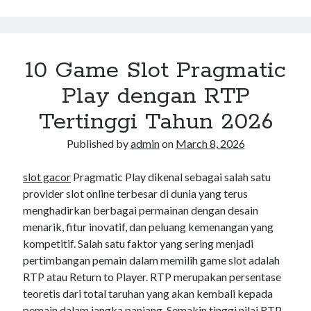
10 Game Slot Pragmatic
Play dengan RTP
Tertinggi Tahun 2026
Published by
admin
on
March 8, 2026
slot gacor
Pragmatic Play dikenal sebagai salah satu
provider slot online terbesar di dunia yang terus
menghadirkan berbagai permainan dengan desain
menarik, fitur inovatif, dan peluang kemenangan yang
kompetitif. Salah satu faktor yang sering menjadi
pertimbangan pemain dalam memilih game slot adalah
RTP atau Return to Player. RTP merupakan persentase
teoretis dari total taruhan yang akan kembali kepada
pemain dalam jangka panjang. Semakin tinggi nilai RTP,