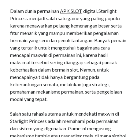
Recent Comments
Dalam dunia permainan
APK SLOT
digital, Starlight
No comments to show.
Princess menjadi salah satu game yang paling populer
karena menawarkan peluang kemenangan besar serta
fitur menarik yang mampu memberikan pengalaman
Sidebar/Blogroll
bermain yang seru dan penuh tantangan. Banyak pemain
deneme bonusu veren siteler
yang tertarik untuk mengetahui bagaimana cara
mencapai maxwin di permainan ini, karena hasil
slot gacor
maksimal tersebut sering dianggap sebagai puncak
keberhasilan dalam bermain slot. Namun, untuk
mencapainya tidak hanya bergantung pada
sideside
keberuntungan semata, melainkan juga strategi,
pemahaman mekanisme permainan, serta pengelolaan
slot online
modal yang tepat.
slot
Salah satu rahasia utama untuk mendekati maxwin di
slot
Starlight Princess adalah memahami pola permainan
dan sistem yang digunakan. Game ini mengusung
สล็อตเว็บตรง
mekanisme tumble atau cascading reels, di mana simbol