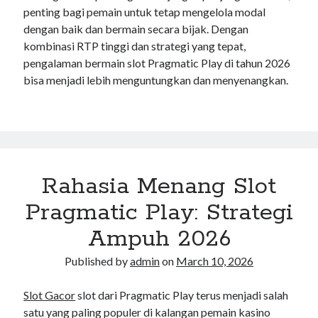
penting bagi pemain untuk tetap mengelola modal
dengan baik dan bermain secara bijak. Dengan
kombinasi RTP tinggi dan strategi yang tepat,
pengalaman bermain slot Pragmatic Play di tahun 2026
bisa menjadi lebih menguntungkan dan menyenangkan.
Rahasia Menang Slot
Pragmatic Play: Strategi
Ampuh 2026
Published by
admin
on
March 10, 2026
Slot Gacor
slot dari Pragmatic Play terus menjadi salah
satu yang paling populer di kalangan pemain kasino