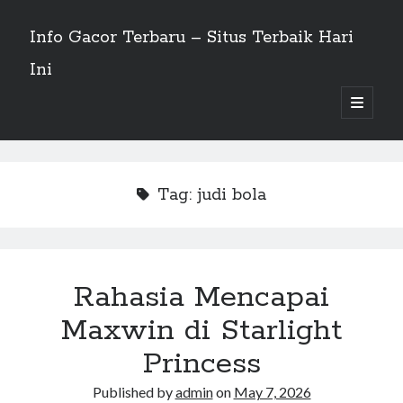
Info Gacor Terbaru – Situs Terbaik Hari
Ini
open
primary
Sidebar
menu
Search
Search
Tag:
judi bola
Recent Posts
Rahasia Mencapai Maxwin di Starlight Princess
Panduan Lengkap Cara Membeli Fitur Free Spins di Pragmatic
Rahasia Mencapai
10 Game Slot Pragmatic Play dengan RTP Tertinggi Tahun Ini.
Maxwin di Starlight
10 Game Pragmatic Play dengan RTP Tertinggi Tahun 2026.
Rahasia Menang Slot Pragmatic Play: Strategi Ampuh 2026
Princess
Published by
admin
on
May 7, 2026