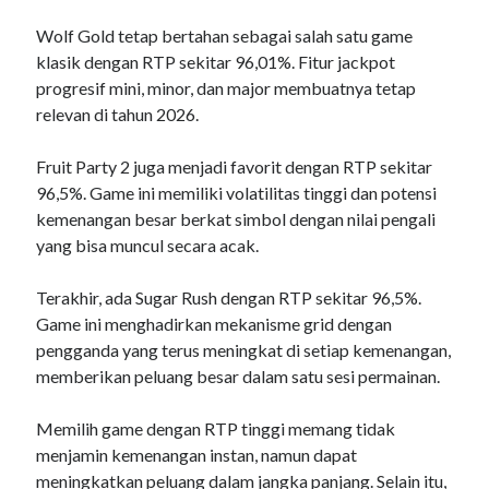
Wolf Gold tetap bertahan sebagai salah satu game
klasik dengan RTP sekitar 96,01%. Fitur jackpot
progresif mini, minor, dan major membuatnya tetap
relevan di tahun 2026.
Fruit Party 2 juga menjadi favorit dengan RTP sekitar
96,5%. Game ini memiliki volatilitas tinggi dan potensi
kemenangan besar berkat simbol dengan nilai pengali
yang bisa muncul secara acak.
Terakhir, ada Sugar Rush dengan RTP sekitar 96,5%.
Game ini menghadirkan mekanisme grid dengan
pengganda yang terus meningkat di setiap kemenangan,
memberikan peluang besar dalam satu sesi permainan.
Memilih game dengan RTP tinggi memang tidak
menjamin kemenangan instan, namun dapat
meningkatkan peluang dalam jangka panjang. Selain itu,