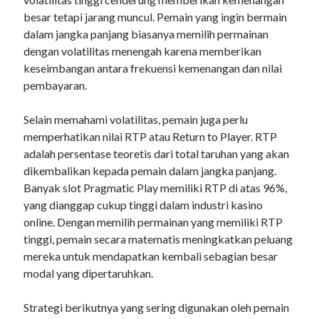
besar tetapi jarang muncul. Pemain yang ingin bermain
dalam jangka panjang biasanya memilih permainan
dengan volatilitas menengah karena memberikan
keseimbangan antara frekuensi kemenangan dan nilai
pembayaran.
Selain memahami volatilitas, pemain juga perlu
memperhatikan nilai RTP atau Return to Player. RTP
adalah persentase teoretis dari total taruhan yang akan
dikembalikan kepada pemain dalam jangka panjang.
Banyak slot Pragmatic Play memiliki RTP di atas 96%,
yang dianggap cukup tinggi dalam industri kasino
online. Dengan memilih permainan yang memiliki RTP
tinggi, pemain secara matematis meningkatkan peluang
mereka untuk mendapatkan kembali sebagian besar
modal yang dipertaruhkan.
Strategi berikutnya yang sering digunakan oleh pemain