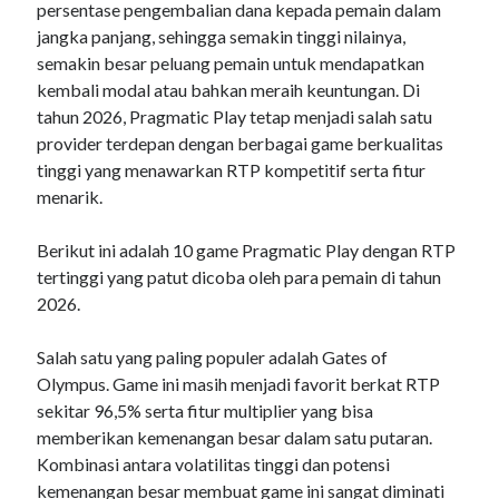
persentase pengembalian dana kepada pemain dalam
jangka panjang, sehingga semakin tinggi nilainya,
semakin besar peluang pemain untuk mendapatkan
kembali modal atau bahkan meraih keuntungan. Di
tahun 2026, Pragmatic Play tetap menjadi salah satu
provider terdepan dengan berbagai game berkualitas
tinggi yang menawarkan RTP kompetitif serta fitur
menarik.
Berikut ini adalah 10 game Pragmatic Play dengan RTP
tertinggi yang patut dicoba oleh para pemain di tahun
2026.
Salah satu yang paling populer adalah Gates of
Olympus. Game ini masih menjadi favorit berkat RTP
sekitar 96,5% serta fitur multiplier yang bisa
memberikan kemenangan besar dalam satu putaran.
Kombinasi antara volatilitas tinggi dan potensi
kemenangan besar membuat game ini sangat diminati